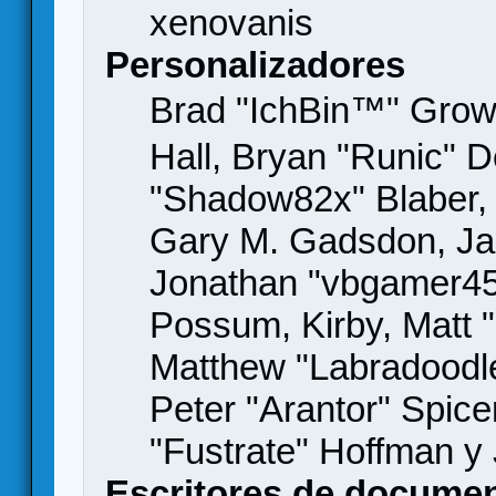
xenovanis
Personalizadores
Brad "IchBin™" Gro
Hall, Bryan "Runic" D
"Shadow82x" Blaber, 
Gary M. Gadsdon, Jas
Jonathan "vbgamer45" 
Possum, Kirby, Matt
Matthew "Labradoodle
Peter "Arantor" Spice
"Fustrate" Hoffman y
Escritores de docume