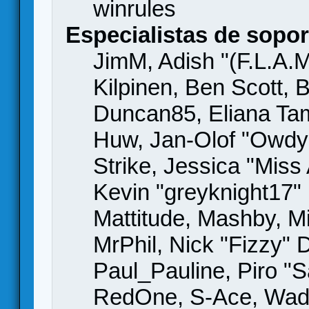
winrules
Especialistas de sopor
JimM, Adish "(F.L.A.M
Kilpinen, Ben Scott,
Duncan85, Eliana Tame
Huw, Jan-Olof "Owdy"
Strike, Jessica "Mis
Kevin "greyknight17" H
Mattitude, Mashby, Mic
MrPhil, Nick "Fizzy" 
Paul_Pauline, Piro "S
RedOne, S-Ace, Wad