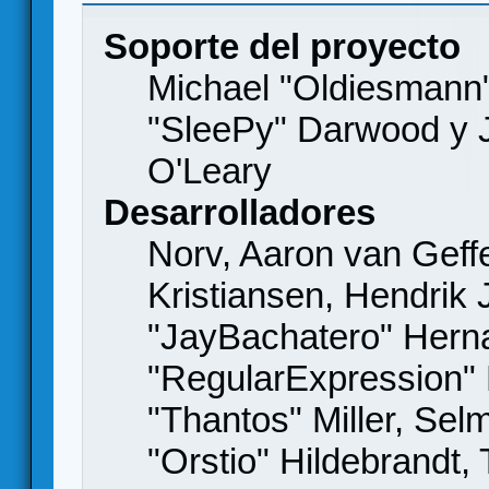
Soporte del proyecto
Michael "Oldiesmann
"SleePy" Darwood y J
O'Leary
Desarrolladores
Norv, Aaron van Geffe
Kristiansen, Hendrik
"JayBachatero" Hern
"RegularExpression"
"Thantos" Miller, Se
"Orstio" Hildebrandt,