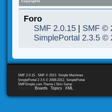
Copyrights
Foro
SMF 2.0.15
|
SMF © 
SimplePortal 2.3.5 ©
SMF 2.0.15
|
SMF © 2013
,
Simple Machines
SimplePortal 2.3.5 © 2008-2012, SimplePortal
SMFSimple.com Theme | Skin Samp
Sitemap:
Boards
|
Topics
|
XML