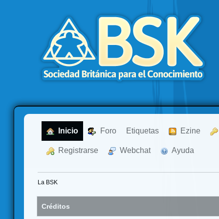
  Inicio
  Foro
Etiquetas
  Ezine
  Registrarse
  Webchat
  Ayuda
La BSK
Créditos