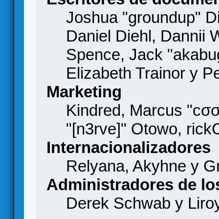
Joshua "groundup" Di
Daniel Diehl, Dannii 
Spence, Jack "akabu
Elizabeth Trainor y 
Marketing
Kindred, Marcus "cσσ
"[n3rve]" Otowo, rick
Internacionalizadores
Relyana, Akyhne y G
Administradores de lo
Derek Schwab y Liro