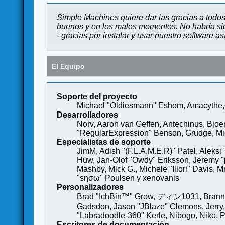
Simple Machines quiere dar las gracias a todos
buenos y en los malos momentos. No habría sido
- gracias por instalar y usar nuestro software a
El Equipo
Soporte del proyecto
Michael "Oldiesmann" Eshom, Amacythe, 
Desarrolladores
Norv, Aaron van Geffen, Antechinus, Bjoe
"RegularExpression" Benson, Grudge, Mich
Especialistas de soporte
JimM, Adish "(F.L.A.M.E.R)" Patel, Aleksi
Huw, Jan-Olof "Owdy" Eriksson, Jeremy "je
Mashby, Mick G., Michele "Illori" Davis, 
"sησω" Poulsen y xenovanis
Personalizadores
Brad "IchBin™" Grow, ディン1031, Brannon 
Gadsdon, Jason "JBlaze" Clemons, Jerry,
"Labradoodle-360" Kerle, Nibogo, Niko, P
Escritores de documentación