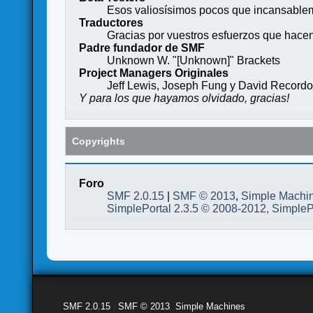
Esos valiosísimos pocos que incansableme
Traductores
Gracias por vuestros esfuerzos que hace
Padre fundador de SMF
Unknown W. "[Unknown]" Brackets
Project Managers Originales
Jeff Lewis, Joseph Fung y David Record
Y para los que hayamos olvidado, gracias!
Copyrights
Foro
SMF 2.0.15
|
SMF © 2013
,
Simple Machi
SimplePortal 2.3.5 © 2008-2012, SimpleP
SMF 2.0.15
|
SMF © 2013
,
Simple Machines