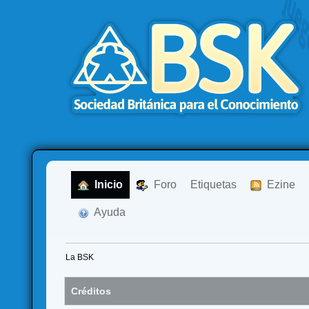
  Inicio
  Foro
Etiquetas
  Ezine
  Ayuda
La BSK
Créditos