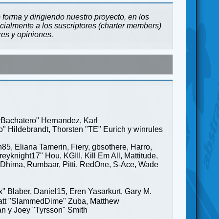
forma y dirigiendo nuestro proyecto, en los
cialmente a los suscriptores (charter members)
res y opiniones.
ayBachatero" Hernandez, Karl
" Hildebrandt, Thorsten "TE" Eurich y winrules
85, Eliana Tamerin, Fiery, gbsothere, Harro,
yknight17" Hou, KGIII, Kill Em All, Mattitude,
ge" Dhima, Rumbaar, Pitti, RedOne, S-Ace, Wade
Blaber, Daniel15, Eren Yasarkurt, Gary M.
 Matt "SlammedDime" Zuba, Matthew
an y Joey "Tyrsson" Smith