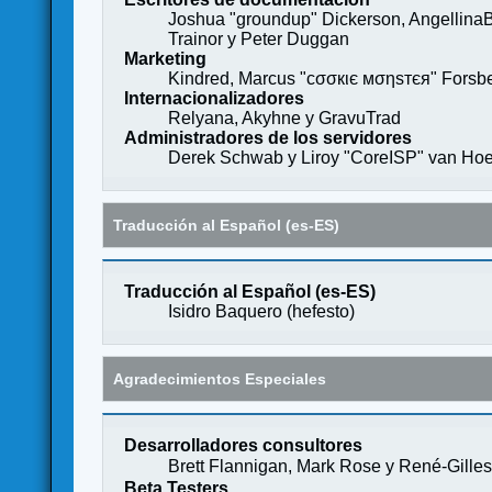
Joshua "groundup" Dickerson, AngellinaB
Trainor y Peter Duggan
Marketing
Kindred, Marcus "cσσкιє мσηѕтєя" Forsber
Internacionalizadores
Relyana, Akyhne y GravuTrad
Administradores de los servidores
Derek Schwab y Liroy "CoreISP" van Hoe
Traducción al Español (es-ES)
Traducción al Español (es-ES)
Isidro Baquero (
hefesto
)
Agradecimientos Especiales
Desarrolladores consultores
Brett Flannigan, Mark Rose y René-Gille
Beta Testers