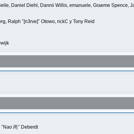
elle, Daniel Diehl, Dannii Willis, emanuele, Graeme Spence, 
g, Ralph "[n3rve]" Otowo, rickC y Tony Reid
wijk
s "Nao 尚" Deberdt