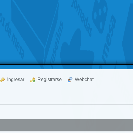
  Ingresar
  Registrarse
  Webchat