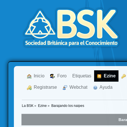
  Inicio
  Foro
Etiquetas
  Ezine
  Registrarse
  Webchat
  Ayuda
La BSK
»
Ezine
»
Barajando los naipes
Bara