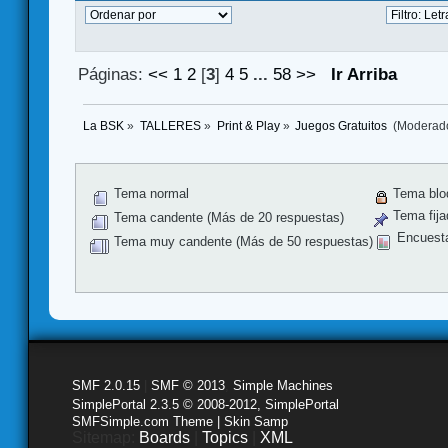
Páginas:
<<
1
2
[
3
]
4
5
...
58
>>
Ir Arriba
La BSK
»
TALLERES
»
Print & Play
»
Juegos Gratuitos 
(Moderad
Tema normal
Tema blo
Tema fija
Tema candente (Más de 20 respuestas)
Encuest
Tema muy candente (Más de 50 respuestas)
SMF 2.0.15
|
SMF © 2013
,
Simple Machines
SimplePortal 2.3.5 © 2008-2012, SimplePortal
SMFSimple.com Theme | Skin Samp
Sitemap:
Boards
|
Topics
|
XML