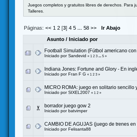
Juegos completos y gratuitos libres de derechos. Para j
Talleres.
Páginas:
<<
1
2
[
3
]
4
5
...
58
>>
Ir Abajo
Asunto
/
Iniciado por
Football Simulation (Fútbol americano con 
Iniciado por
Sandevid
«
1
2
3
...
5
»
Indiana Jones: Fortune and Glory - En ingl
Iniciado por
Fran F G
«
1
2
3
»
MICRO ROMA: juego en solitario sencillo y
Iniciado por
SIXEL2007
«
1
2
»
borrador juego gow 2
Iniciado por
batvimper
CAMBIO DE AGUJAS (juego de trenes en so
Iniciado por
Felisanta88