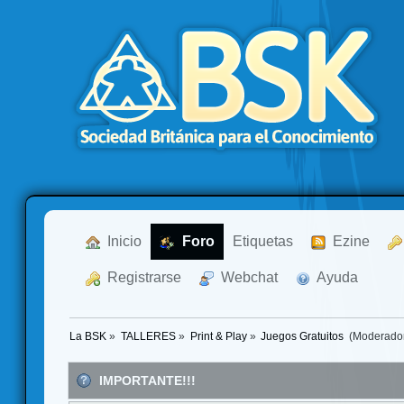
  Inicio
  Foro
Etiquetas
  Ezine
  Registrarse
  Webchat
  Ayuda
La BSK
»
TALLERES
»
Print & Play
»
Juegos Gratuitos 
(Moderado
IMPORTANTE!!!