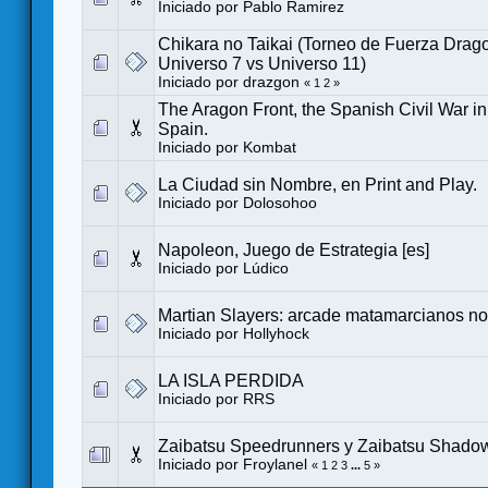
Iniciado por
Pablo Ramirez
Chikara no Taikai (Torneo de Fuerza Drago
Universo 7 vs Universo 11)
Iniciado por
drazgon
«
1
2
»
The Aragon Front, the Spanish Civil War i
Spain.
Iniciado por
Kombat
La Ciudad sin Nombre, en Print and Play.
Iniciado por
Dolosohoo
Napoleon, Juego de Estrategia [es]
Iniciado por
Lúdico
Martian Slayers: arcade matamarcianos no
Iniciado por
Hollyhock
LA ISLA PERDIDA
Iniciado por
RRS
Zaibatsu Speedrunners y Zaibatsu Shadowr
Iniciado por
Froylanel
«
1
2
3
...
5
»