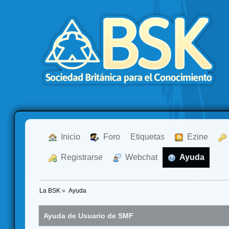
  Inicio
  Foro
Etiquetas
  Ezine
  Registrarse
  Webchat
  Ayuda
La BSK
»
Ayuda
Ayuda de Usuario de SMF