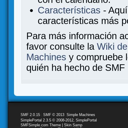
Características
- Aquí
características más 
Para más información a
favor consulte la
Wiki d
Machines
y compruebe 
quién ha hecho de SMF l
SMF 2.0.15
|
SMF © 2013
,
Simple Machines
SimplePortal 2.3.5 © 2008-2012, SimplePortal
SMFSimple.com Theme | Skin Samp