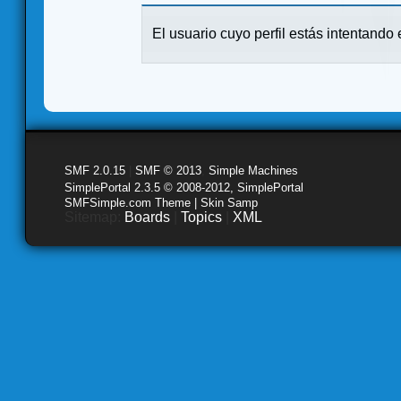
El usuario cuyo perfil estás intentando e
SMF 2.0.15
|
SMF © 2013
,
Simple Machines
SimplePortal 2.3.5 © 2008-2012, SimplePortal
SMFSimple.com Theme | Skin Samp
Sitemap:
Boards
|
Topics
|
XML