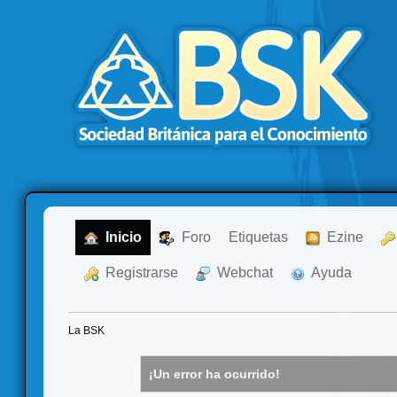
  Inicio
  Foro
Etiquetas
  Ezine
  Registrarse
  Webchat
  Ayuda
La BSK
¡Un error ha ocurrido!