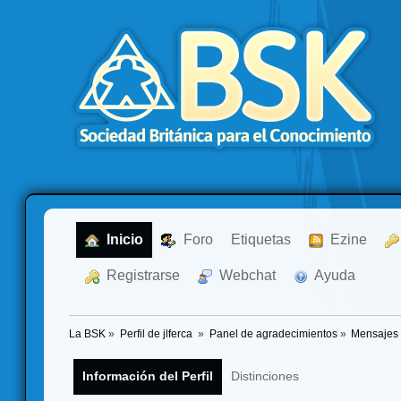
  Inicio
  Foro
Etiquetas
  Ezine
  Registrarse
  Webchat
  Ayuda
La BSK
»
Perfil de jlferca 
»
Panel de agradecimientos
»
Mensajes 
Información del Perfil
Distinciones