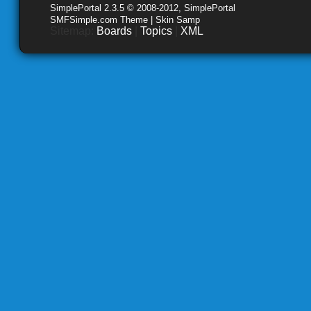
SimplePortal 2.3.5 © 2008-2012, SimplePortal
SMFSimple.com Theme | Skin Samp
Sitemap:
Boards
|
Topics
|
XML