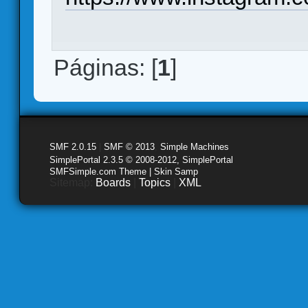
Páginas: [
1
]
SMF 2.0.15
|
SMF © 2013
,
Simple Machines
SimplePortal 2.3.5 © 2008-2012, SimplePortal
SMFSimple.com Theme | Skin Samp
Sitemap:
Boards
|
Topics
|
XML