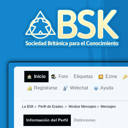
  Inicio
  Foro
Etiquetas
  Ezine
  Registrarse
  Webchat
  Ayuda
La BSK
»
Perfil de Erades 
»
Mostrar Mensajes
»
Mensajes
Información del Perfil
Distinciones