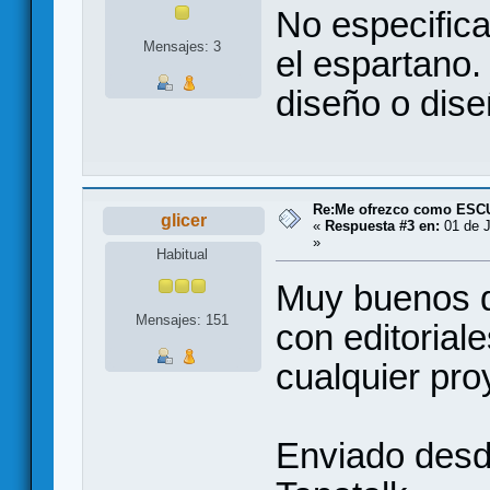
No especifica
Mensajes: 3
el espartano.
diseño o dise
Re:Me ofrezco como ES
glicer
«
Respuesta #3 en:
01 de J
»
Habitual
Muy buenos d
Mensajes: 151
con editorial
cualquier pro
Enviado desd