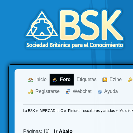
  Inicio
  Foro
Etiquetas
  Ezine
  Registrarse
  Webchat
  Ayuda
La BSK
»
MERCADILLO
»
Pintores, escultores y artistas
»
Me ofr
Páginas: [
1
]
Ir Abajo