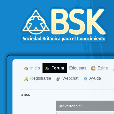
  Inicio
  Forum
Etiquetas
  Ezine
  Registrarse
  Webchat
  Ayuda
La BSK
¡Advertencia!