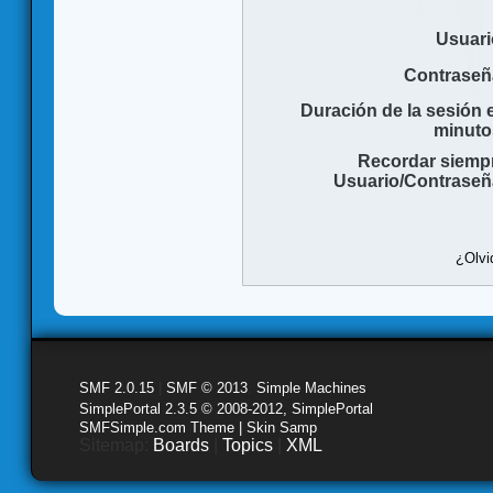
Usuari
Contraseñ
Duración de la sesión 
minuto
Recordar siemp
Usuario/Contraseñ
¿Olvi
SMF 2.0.15
|
SMF © 2013
,
Simple Machines
SimplePortal 2.3.5 © 2008-2012, SimplePortal
SMFSimple.com Theme | Skin Samp
Sitemap:
Boards
|
Topics
|
XML