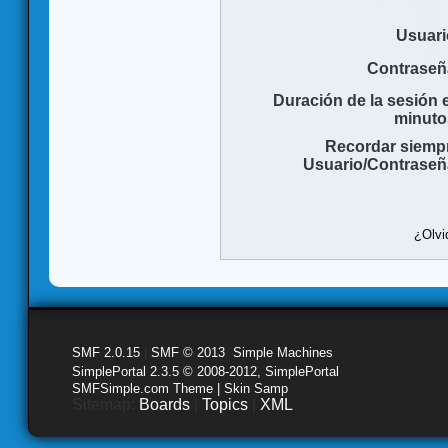
Usuari
Contraseñ
Duración de la sesión 
minuto
Recordar siemp
Usuario/Contraseñ
¿Olvi
SMF 2.0.15
|
SMF © 2013
,
Simple Machines
SimplePortal 2.3.5 © 2008-2012, SimplePortal
SMFSimple.com Theme | Skin Samp
Sitemap:
Boards
|
Topics
|
XML