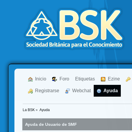
  Inicio
  Foro
Etiquetas
  Ezine
  Registrarse
  Webchat
  Ayuda
La BSK
»
Ayuda
Ayuda de Usuario de SMF