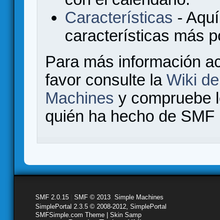
Características
- Aquí
características más 
Para más información a
favor consulte la
Wiki d
Machines
y compruebe 
quién ha hecho de SMF l
SMF 2.0.15
|
SMF © 2013
,
Simple Machines
SimplePortal 2.3.5 © 2008-2012, SimplePortal
SMFSimple.com Theme | Skin Samp