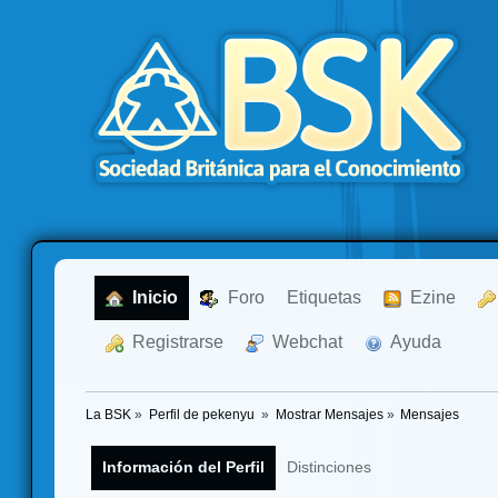
  Inicio
  Foro
Etiquetas
  Ezine
  Registrarse
  Webchat
  Ayuda
La BSK
»
Perfil de pekenyu 
»
Mostrar Mensajes
»
Mensajes
Información del Perfil
Distinciones