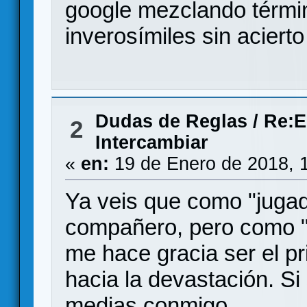
google mezclando térmi
inverosímiles sin aciert
Dudas de Reglas
/
Re:E
2
Intercambiar
«
en:
19 de Enero de 2018, 
Ya veis que como "juga
compañero, pero como "p
me hace gracia ser el pr
hacia la devastación. S
medias conmigo