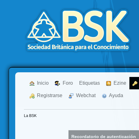
  Inicio
  Foro
Etiquetas
  Ezine
  Registrarse
  Webchat
  Ayuda
La BSK
Recordatorio de autenticación