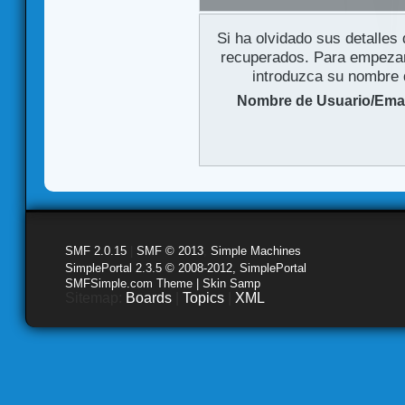
Si ha olvidado sus detalles
recuperados. Para empezar 
introduzca su nombre d
Nombre de Usuario/Emai
SMF 2.0.15
|
SMF © 2013
,
Simple Machines
SimplePortal 2.3.5 © 2008-2012, SimplePortal
SMFSimple.com Theme | Skin Samp
Sitemap:
Boards
|
Topics
|
XML