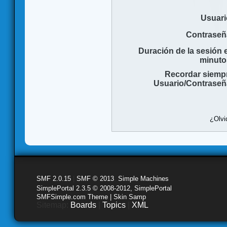
Usuari
Contraseñ
Duración de la sesión 
minuto
Recordar siemp
Usuario/Contraseñ
¿Olvi
SMF 2.0.15
|
SMF © 2013
,
Simple Machines
SimplePortal 2.3.5 © 2008-2012, SimplePortal
SMFSimple.com Theme | Skin Samp
Sitemap:
Boards
|
Topics
|
XML