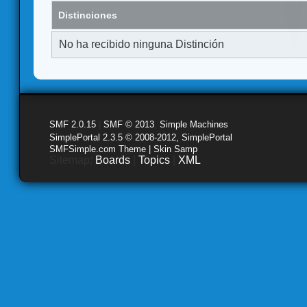
Distinciones
No ha recibido ninguna Distinción
SMF 2.0.15
|
SMF © 2013
,
Simple Machines
SimplePortal 2.3.5 © 2008-2012, SimplePortal
SMFSimple.com Theme | Skin Samp
Sitemap:
Boards
|
Topics
|
XML