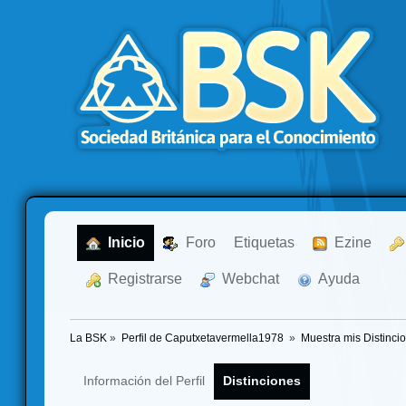
  Inicio
  Foro
Etiquetas
  Ezine
  Registrarse
  Webchat
  Ayuda
La BSK
»
Perfil de Caputxetavermella1978 
»
Muestra mis Distinci
Información del Perfil
Distinciones