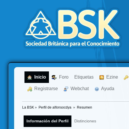
  Inicio
  Foro
Etiquetas
  Ezine
  Registrarse
  Webchat
  Ayuda
La BSK
»
Perfil de alfonsocdya 
»
Resumen
Información del Perfil
Distinciones