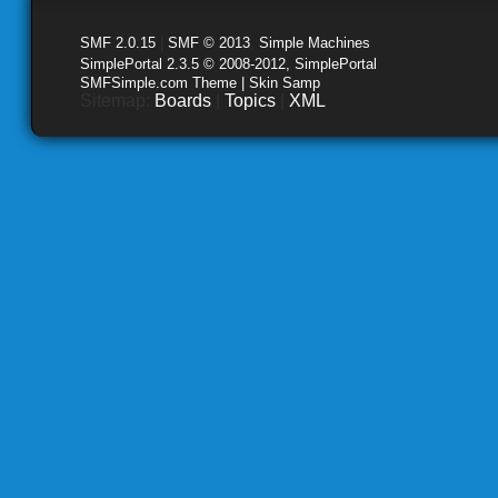
SMF 2.0.15
|
SMF © 2013
,
Simple Machines
SimplePortal 2.3.5 © 2008-2012, SimplePortal
SMFSimple.com Theme | Skin Samp
Sitemap:
Boards
|
Topics
|
XML