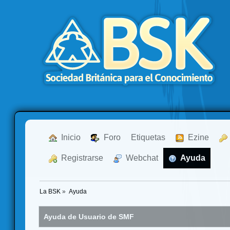
  Inicio
  Foro
Etiquetas
  Ezine
  Registrarse
  Webchat
  Ayuda
La BSK
»
Ayuda
Ayuda de Usuario de SMF