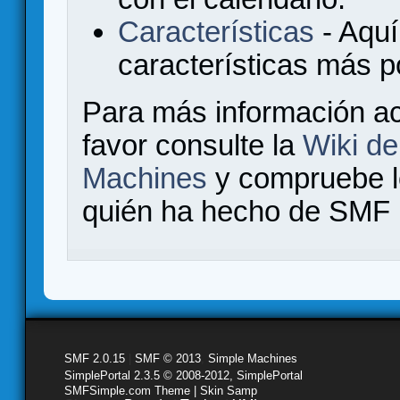
Características
- Aquí
características más 
Para más información a
favor consulte la
Wiki d
Machines
y compruebe 
quién ha hecho de SMF l
SMF 2.0.15
|
SMF © 2013
,
Simple Machines
SimplePortal 2.3.5 © 2008-2012, SimplePortal
SMFSimple.com Theme | Skin Samp