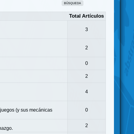
BÚSQUEDA
Total Artículos
3
2
0
2
4
 juegos (y sus mecánicas
0
2
nazgo.