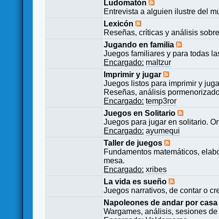
Ludomatón
Entrevista a alguien ilustre del 
Lexicón
Reseñas, críticas y análisis sobr
Jugando en familia
Juegos familiares y para todas l
Encargado:
maltzur
Imprimir y jugar
Juegos listos para imprimir y juga
Reseñas, análisis pormenorizado
Encargado:
temp3ror
Juegos en Solitario
Juegos para jugar en solitario. O
Encargado:
ayumequi
Taller de juegos
Fundamentos matemáticos, elabor
mesa.
Encargado:
xribes
La vida es sueño
Juegos narrativos, de contar o cre
Napoleones de andar por casa
Wargames, análisis, sesiones de 