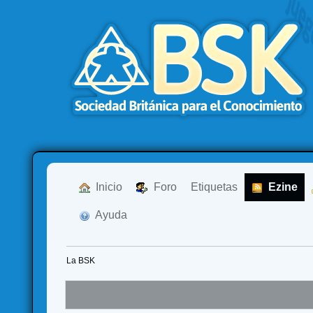
  Inicio
  Foro
Etiquetas
  Ezine
  Ayuda
La BSK