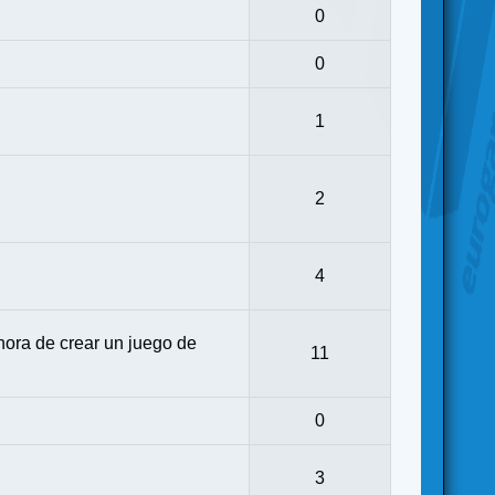
0
0
1
2
4
ora de crear un juego de
11
0
3