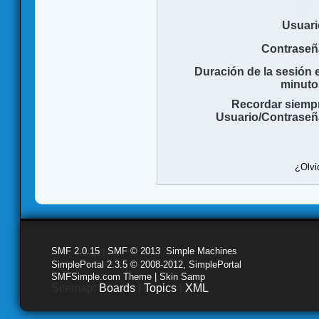
Usuari
Contraseñ
Duración de la sesión 
minuto
Recordar siemp
Usuario/Contraseñ
¿Olvi
SMF 2.0.15
|
SMF © 2013
,
Simple Machines
SimplePortal 2.3.5 © 2008-2012, SimplePortal
SMFSimple.com Theme | Skin Samp
Sitemap:
Boards
|
Topics
|
XML