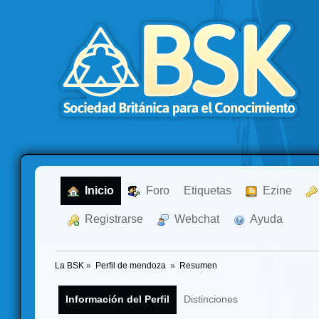
  Inicio
  Foro
Etiquetas
  Ezine
  Registrarse
  Webchat
  Ayuda
La BSK
»
Perfil de mendoza 
»
Resumen
Información del Perfil
Distinciones