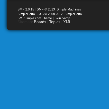
SMF 2.0.15
|
SMF © 2013
,
Simple Machines
SimplePortal 2.3.5 © 2008-2012, SimplePortal
SMFSimple.com Theme | Skin Samp
Sitemap:
Boards
|
Topics
|
XML