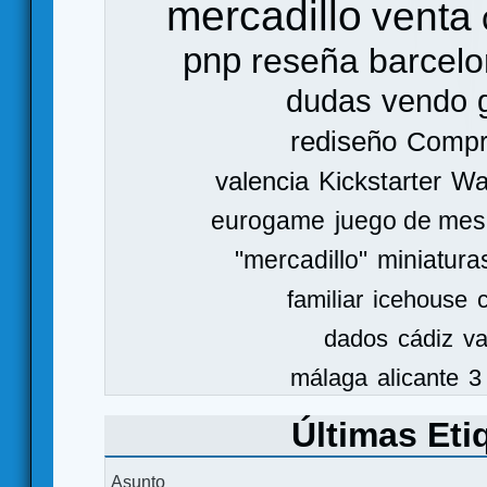
mercadillo
venta
pnp
reseña
barcel
dudas
vendo
rediseño
Comp
valencia
Kickstarter
Wa
eurogame
juego de mes
"mercadillo"
miniatura
familiar
icehouse
dados
cádiz
va
málaga
alicante
3
Últimas Eti
Asunto