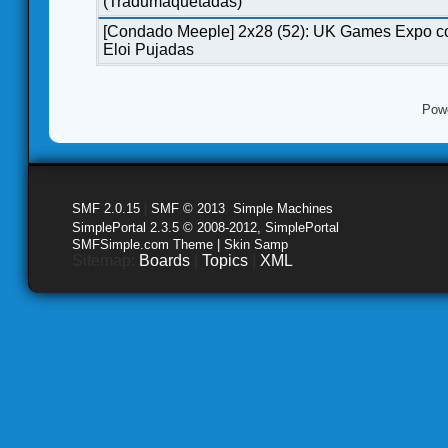
(Tradumaquetadas)
[Condado Meeple] 2x28 (52): UK Games Expo c
Eloi Pujadas
Pow
SMF 2.0.15
|
SMF © 2013
,
Simple Machines
SimplePortal 2.3.5 © 2008-2012, SimplePortal
SMFSimple.com Theme | Skin Samp
Sitemap:
Boards
|
Topics
|
XML