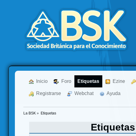
  Inicio
  Foro
Etiquetas
  Ezine
  Registrarse
  Webchat
  Ayuda
La BSK
»
Etiquetas
Etiqueta