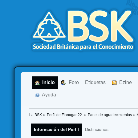
  Inicio
  Foro
Etiquetas
  Ezine
  Ayuda
La BSK
»
Perfil de Flanagan22 
»
Panel de agradecimientos
»
Información del Perfil
Distinciones