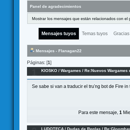
Panel de agradecimientos
Mostrar los mensajes que están relacionados con el 
Mensajes tuyos
Temas tuyos
Gracias
Mensajes - Flanagan22
Páginas: [
1
]
1
KIOSKO
/
Wargames
/
Re:Nuevos Wargames d
Se sabe si van a traducir el tru'ng bot de Fire i
Para este mensaje,
1
Mie
LUDOTECA
/
Dudas de Reglas
/
Re:Gloomhav