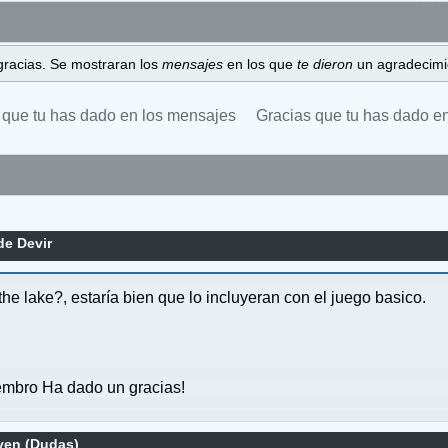
gracias. Se mostraran los
mensajes
en los que
te dieron
un agradecimi
 que tu has dado en los mensajes
Gracias que tu has dado e
e Devir
n the lake?, estaría bien que lo incluyeran con el juego basico.
mbro Ha dado un gracias!
en (Dudas)