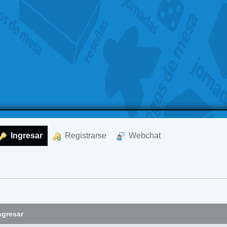
  Ingresar
  Registrarse
  Webchat
ngresar