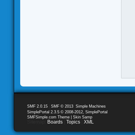
SMF 2.0.15
|
SMF © 2013
,
Simple Machines
SimplePortal 2.3.5 © 2008-2012, SimplePortal
SMFSimple.com Theme | Skin Samp
Sitemap:
Boards
|
Topics
|
XML