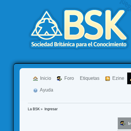
  Inicio
  Foro
Etiquetas
  Ezine
  Ayuda
La BSK
»
Ingresar
I