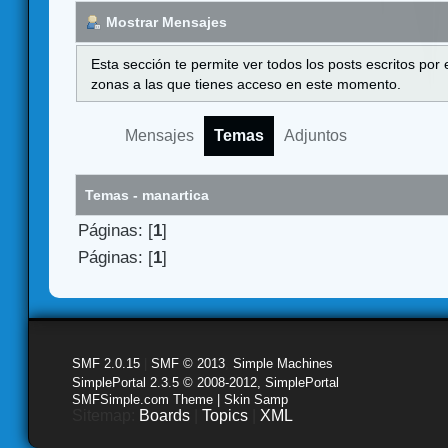
Mostrar Mensajes
Esta sección te permite ver todos los posts escritos por
zonas a las que tienes acceso en este momento.
Mensajes
Temas
Adjuntos
Temas - manartica
Páginas: [
1
]
Páginas: [
1
]
SMF 2.0.15
|
SMF © 2013
,
Simple Machines
SimplePortal 2.3.5 © 2008-2012, SimplePortal
SMFSimple.com Theme | Skin Samp
Sitemap:
Boards
|
Topics
|
XML