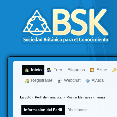
  Inicio
  Foro
Etiquetas
  Ezine
  Registrarse
  Webchat
  Ayuda
La BSK
»
Perfil de manartica 
»
Mostrar Mensajes
»
Temas
Información del Perfil
Distinciones