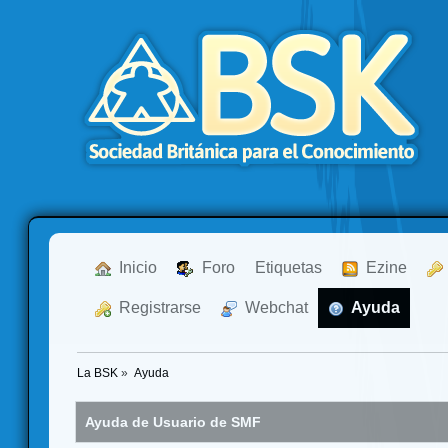
  Inicio
  Foro
Etiquetas
  Ezine
  Registrarse
  Webchat
  Ayuda
La BSK
»
Ayuda
Ayuda de Usuario de SMF