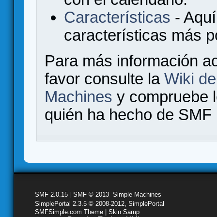
Características
- Aquí
características más 
Para más información a
favor consulte la
Wiki d
Machines
y compruebe 
quién ha hecho de SMF l
SMF 2.0.15
|
SMF © 2013
,
Simple Machines
SimplePortal 2.3.5 © 2008-2012, SimplePortal
SMFSimple.com Theme | Skin Samp