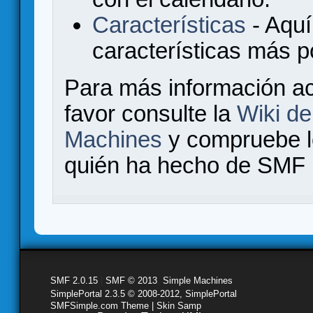
Características
- Aquí
características más 
Para más información a
favor consulte la
Wiki d
Machines
y compruebe 
quién ha hecho de SMF l
SMF 2.0.15
|
SMF © 2013
,
Simple Machines
SimplePortal 2.3.5 © 2008-2012, SimplePortal
SMFSimple.com Theme | Skin Samp