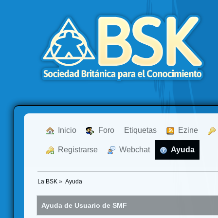
  Inicio
  Foro
Etiquetas
  Ezine
  Registrarse
  Webchat
  Ayuda
La BSK
»
Ayuda
Ayuda de Usuario de SMF