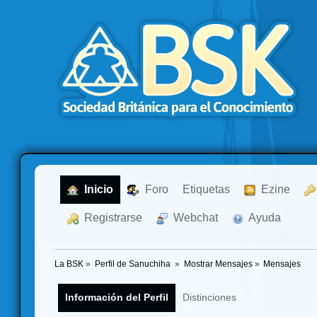
  Inicio
  Foro
Etiquetas
  Ezine
  Registrarse
  Webchat
  Ayuda
La BSK
»
Perfil de Sanuchiha 
»
Mostrar Mensajes
»
Mensajes
Información del Perfil
Distinciones