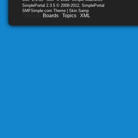
SimplePortal 2.3.5 © 2008-2012, SimplePortal
SMFSimple.com Theme | Skin Samp
Sitemap:
Boards
|
Topics
|
XML