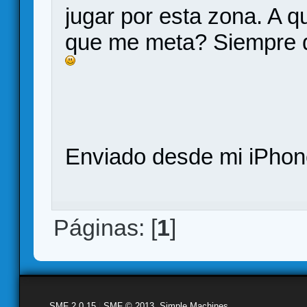
jugar por esta zona. A 
que me meta? Siempre q
Enviado desde mi iPhone
Páginas: [
1
]
SMF 2.0.15
|
SMF © 2013
,
Simple Machines