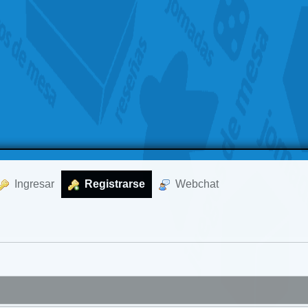
  Ingresar
  Registrarse
  Webchat