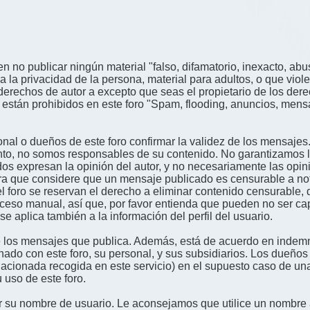
n no publicar ningún material "falso, difamatorio, inexacto, abus
a privacidad de la persona, material para adultos, o que viole
derechos de autor a excepto que seas el propietario de los der
én están prohibidos en este foro "Spam, flooding, anuncios, me
nal o dueños de este foro confirmar la validez de los mensajes
nto, no somos responsables de su contenido. No garantizamos la 
s expresan la opinión del autor, y no necesariamente las opini
era que considere que un mensaje publicado es censurable a noti
l foro se reservan el derecho a eliminar contenido censurable, 
oceso manual, así que, por favor entienda que pueden no ser c
se aplica también a la información del perfil del usuario.
 los mensajes que publica. Además, está de acuerdo en indemni
onado con este foro, su personal, y sus subsidiarios. Los dueños
relacionada recogida en este servicio) en el supuesto caso de u
 uso de este foro.
gir su nombre de usuario. Le aconsejamos que utilice un nombr