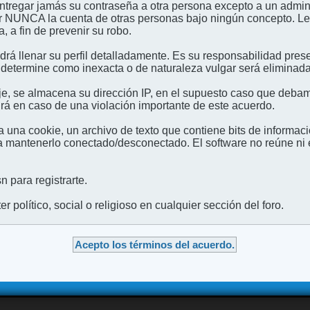
entregar jamás su contraseña a otra persona excepto a un admini
usar NUNCA la cuenta de otras personas bajo ningún concep
 a fin de prevenir su robo.
odrá llenar su perfil detalladamente. Es su responsabilidad pres
 determine como inexacta o de naturaleza vulgar será eliminada,
e, se almacena su dirección IP, en el supuesto caso que debamo
irá en caso de una violación importante de este acuerdo.
 una cookie, un archivo de texto que contiene bits de informac
mantenerlo conectado/desconectado. El software no reúne ni en
 para registrarte.
 político, social o religioso en cualquier sección del foro.