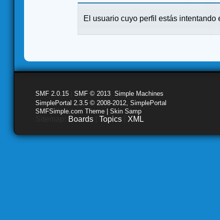
El usuario cuyo perfil estás intentando e
SMF 2.0.15
|
SMF © 2013
,
Simple Machines
SimplePortal 2.3.5 © 2008-2012, SimplePortal
SMFSimple.com Theme | Skin Samp
Sitemap:
Boards
|
Topics
|
XML