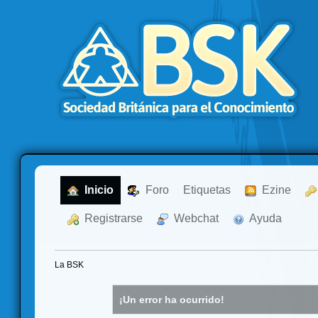
  Inicio
  Foro
Etiquetas
  Ezine
  Registrarse
  Webchat
  Ayuda
La BSK
¡Un error ha ocurrido!