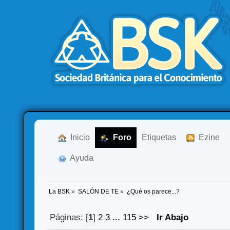
  Inicio
  Foro
Etiquetas
  Ezine
  Ayuda
La BSK
»
SALÓN DE TE
»
¿Qué os parece...?
Páginas: [
1
]
2
3
...
115
>>
Ir Abajo