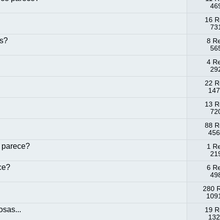
469
16 R
73
is?
8 R
565
4 R
292
22 R
147
13 R
720
88 R
456
s parece?
1 R
219
ce?
6 R
498
280 
1091
osas...
19 R
132