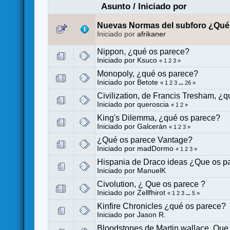
Asunto
/
Iniciado por
Nuevas Normas del subforo ¿Qué
Iniciado por
afrikaner
Nippon, ¿qué os parece?
Iniciado por
Ksuco
«
1
2
3
»
Monopoly, ¿qué os parece?
Iniciado por
Betote
«
1
2
3
...
26
»
Civilization, de Francis Tresham, ¿
Iniciado por
queroscia
«
1
2
»
King's Dilemma, ¿qué os parece?
Iniciado por
Galcerán
«
1
2
3
»
¿Qué os parece Vantage?
Iniciado por
madDormo
«
1
2
3
»
Hispania de Draco ideas ¿Que os p
Iniciado por
ManuelK
Civolution, ¿ Que os parece ?
Iniciado por
Zellfhirot
«
1
2
3
...
5
»
Kinfire Chronicles ¿qué os parece?
Iniciado por
Jason R.
Bloodstones de Martin wallace. Que