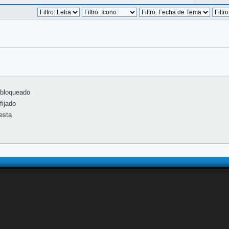
bloqueado
ijado
esta