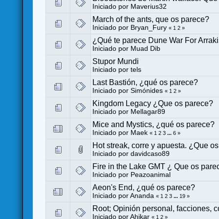
Iniciado por
Maverius32
March of the ants, que os parece?
Iniciado por
Bryan_Fury
«
1
2
»
¿Qué te parece Dune War For Arrak
Iniciado por
Muad Dib
Stupor Mundi
Iniciado por
tels
Last Bastión, ¿qué os parece?
Iniciado por
Simónides
«
1
2
»
Kingdom Legacy ¿Que os parece?
Iniciado por
Mellagar89
Mice and Mystics, ¿qué os parece?
Iniciado por
Maek
«
1
2
3
...
6
»
Hot streak, corre y apuesta. ¿Que o
Iniciado por
davidcaso89
Fire in the Lake GMT ¿ Que os pare
Iniciado por
Peazoanimal
Aeon's End, ¿qué os parece?
Iniciado por
Ananda
«
1
2
3
...
19
»
Root; Opinión personal, facciones, c
Iniciado por
Ahikar
«
1
2
»