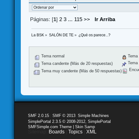
Páginas: [
1
]
2
3
...
115
>>
Ir Arriba
La BSK
»
SALÓN DE TE
»
¿Qué os parece...?
Tema normal
Tema 
Tema f
Tema candente (Más de 20 respuestas)
Encu
Tema muy candente (Más de 50 respuestas)
SMF 2.0.15
|
SMF © 2013
,
Simple Machines
SimplePortal 2.3.5 © 2008-2012, SimplePortal
SMFSimple.com Theme | Skin Samp
Sitemap:
Boards
|
Topics
|
XML