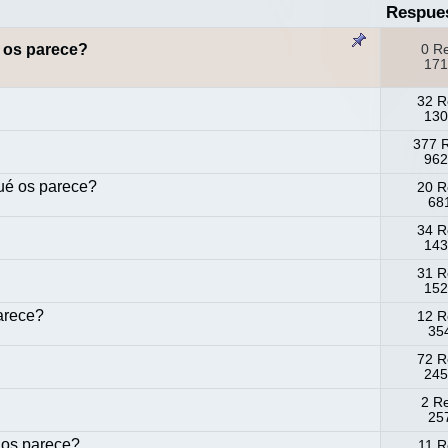
Respue
 os parece?
0 R
171
32 R
130
377 
962
qué os parece?
20 R
681
34 R
143
31 R
152
arece?
12 R
354
72 R
245
2 R
257
 os parece?
11 R