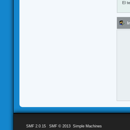
El t
I
SMF 2.0.15
|
SMF © 2013
,
Simple Machines