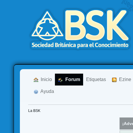
  Inicio
  Forum
Etiquetas
  Ezine
  Ayuda
La BSK
¡Adve