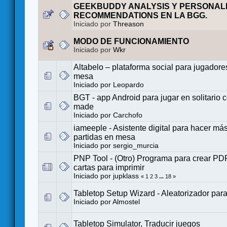
GEEKBUDDY ANALYSIS Y PERSONAL
RECOMMENDATIONS EN LA BGG.
Iniciado por
Threason
MODO DE FUNCIONAMIENTO
Iniciado por
Wkr
Altabelo – plataforma social para jugadore
mesa
Iniciado por
Leopardo
BGT - app Android para jugar en solitario c
made
Iniciado por
Carchofo
iameeple - Asistente digital para hacer má
partidas en mesa
Iniciado por
sergio_murcia
PNP Tool - (Otro) Programa para crear PD
cartas para imprimir
Iniciado por
jupklass
«
1
2
3
...
18
»
Tabletop Setup Wizard - Aleatorizador para 
Iniciado por
Almostel
Tabletop Simulator, Traducir juegos