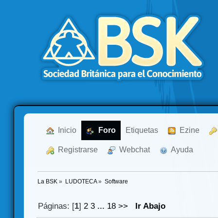
  Inicio
  Foro
Etiquetas
  Ezine
  Registrarse
  Webchat
  Ayuda
La BSK
»
LUDOTECA
»
Software
Páginas: [
1
]
2
3
...
18
>>
Ir Abajo