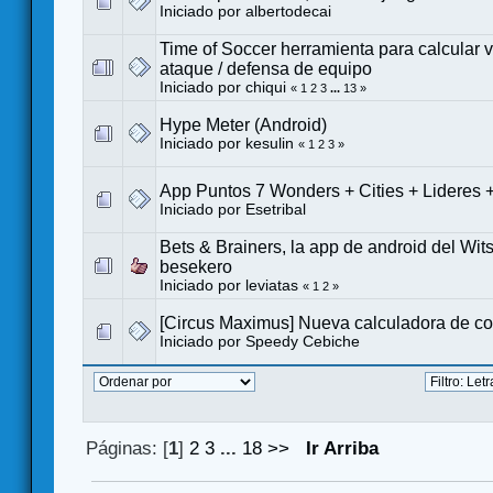
Iniciado por
albertodecai
Time of Soccer herramienta para calcular 
ataque / defensa de equipo
Iniciado por
chiqui
«
1
2
3
...
13
»
Hype Meter (Android)
Iniciado por
kesulin
«
1
2
3
»
App Puntos 7 Wonders + Cities + Lideres
Iniciado por
Esetribal
Bets & Brainers, la app de android del Wi
besekero
Iniciado por
leviatas
«
1
2
»
[Circus Maximus] Nueva calculadora de c
Iniciado por
Speedy Cebiche
Páginas: [
1
]
2
3
...
18
>>
Ir Arriba