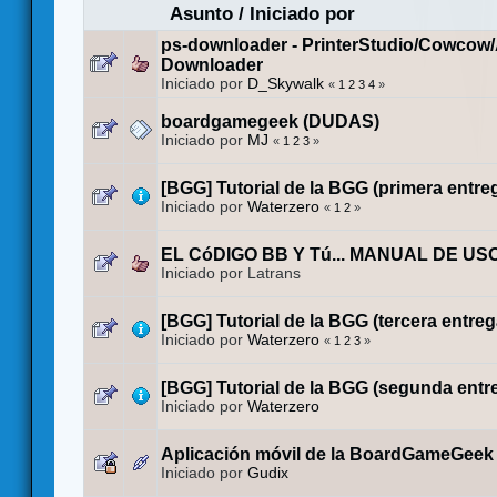
Asunto
/
Iniciado por
ps-downloader - PrinterStudio/Cowcow
Downloader
Iniciado por
D_Skywalk
«
1
2
3
4
»
boardgamegeek (DUDAS)
Iniciado por
MJ
«
1
2
3
»
[BGG] Tutorial de la BGG (primera entre
Iniciado por
Waterzero
«
1
2
»
EL CóDIGO BB Y Tú... MANUAL DE US
Iniciado por Latrans
[BGG] Tutorial de la BGG (tercera entreg
Iniciado por
Waterzero
«
1
2
3
»
[BGG] Tutorial de la BGG (segunda entr
Iniciado por
Waterzero
Aplicación móvil de la BoardGameGeek
Iniciado por
Gudix