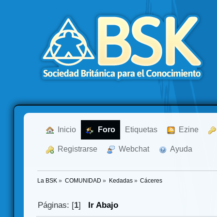
  Inicio
  Foro
Etiquetas
  Ezine
  Registrarse
  Webchat
  Ayuda
La BSK
»
COMUNIDAD
»
Kedadas
»
Cáceres
Páginas: [
1
]
Ir Abajo