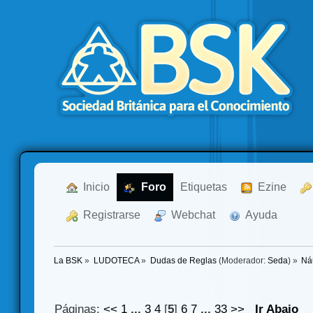
  Inicio
  Foro
Etiquetas
  Ezine
  Registrarse
  Webchat
  Ayuda
La BSK
»
LUDOTECA
»
Dudas de Reglas
(Moderador:
Seda
) »
Ná
Páginas:
<<
1
...
3
4
[
5
]
6
7
...
33
>>
Ir Abajo