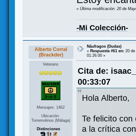
«
Última modificación: 20 de May
-Mi Colección-
Náufragos (Dudas)
Alberto Corral
«
Respuesta #61 en:
20 de
(Brackder)
01:26:00 »
Veterano
Cita de: isaac
00:33:07
Hola Alberto,
Mensajes: 1462
Ubicación:
Te felicito co
Torremolinos (Málaga)
a la crítica co
Distinciones