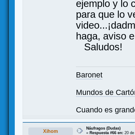
ejemplo y lo c
para que lo v
video...¡dadm
haga, aviso e
Saludos!
Baronet
Mundos de Cartó
Cuando es grande 
Náufragos (Dudas)
Xihom
«
Respuesta #66 en:
20 de