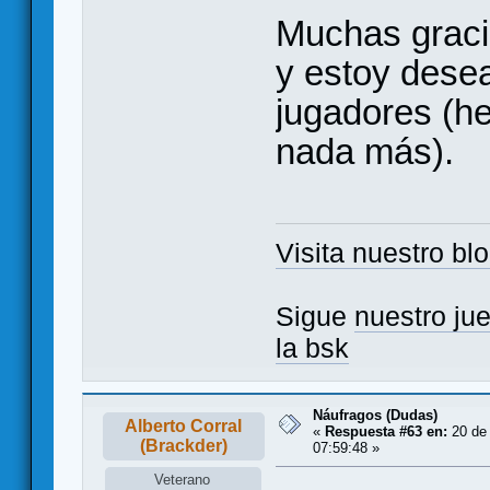
Muchas graci
y estoy dese
jugadores (he
nada más).
Visita nuestro bl
Sigue
nuestro ju
la bsk
Náufragos (Dudas)
Alberto Corral
«
Respuesta #63 en:
20 de
(Brackder)
07:59:48 »
Veterano