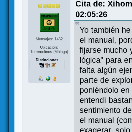
Cita de: Xihom
02:05:26
Yo también he
el manual, po
Mensajes: 1462
Ubicación:
fijarse mucho y
Torremolinos (Málaga)
lógica" para e
Distinciones
falta algún ej
parte de explo
poniéndolo en 
entendí bastan
sentimiento d
el manual (co
exagerar, sol