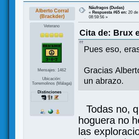
Náufragos (Dudas)
Alberto Corral
«
Respuesta #65 en:
20 de
(Brackder)
08:59:56 »
Veterano
Cita de: Brux 
Pues eso, eras 
Gracias Albert
Mensajes: 1462
un abrazo.
Ubicación:
Torremolinos (Málaga)
Distinciones
Todas no, qu
hoguera no h
las exploraci