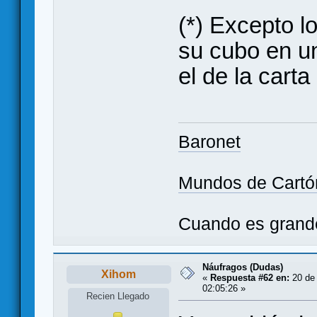
(*) Excepto l
su cubo en u
el de la carta
Baronet
Mundos de Cartó
Cuando es grande 
Náufragos (Dudas)
Xihom
«
Respuesta #62 en:
20 de
02:05:26 »
Recien Llegado