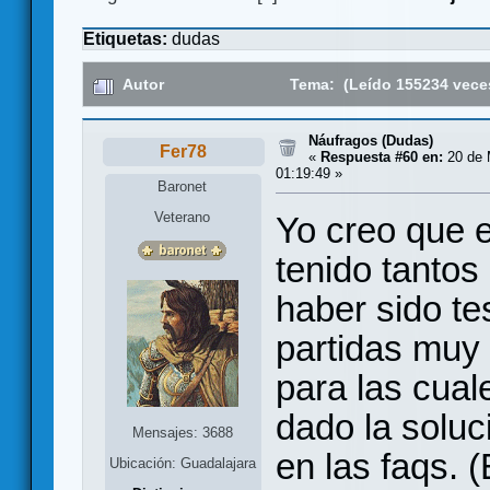
Etiquetas:
dudas
Autor
Tema: (Leído 155234 vece
Náufragos (Dudas)
Fer78
«
Respuesta #60 en:
20 de 
01:19:49 »
Baronet
Veterano
Yo creo que 
tenido tanto
haber sido te
partidas muy 
para las cual
dado la soluc
Mensajes: 3688
en las faqs. (
Ubicación: Guadalajara