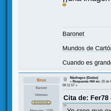
Baronet
Mundos de Cartó
Cuando es grande 
Náufragos (Dudas)
Brux
«
Respuesta #64 en:
20 de 
08:11:57 »
Baronet
Veterano
Cita de: Fer78
Yo creo que ex
Mensajes: 1030