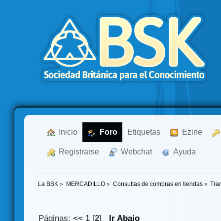
  Inicio
  Foro
Etiquetas
  Ezine
  Registrarse
  Webchat
  Ayuda
La BSK
»
MERCADILLO
»
Consultas de compras en tiendas
»
Tra
Páginas:
<<
1
[
2
]
Ir Abajo