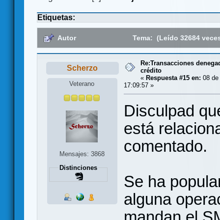
Etiquetas:
Autor
Tema: (Leído 32684 vece
Re:Transacciones denegada
Scherzo
crédito
«
Respuesta #15 en:
08 de 
Veterano
17:09:57 »
Disculpad qu
está relacion
comentado.
Mensajes: 3868
Distinciones
Se ha popula
alguna opera
mandan el SMS