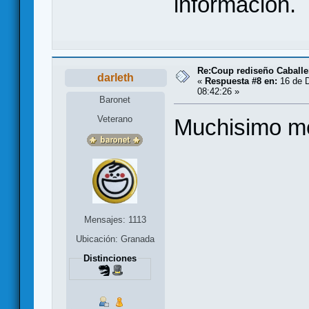
información.
Re:Coup rediseño Caballe
darleth
«
Respuesta #8 en:
16 de D
08:42:26 »
Baronet
Veterano
Muchisimo mej
Mensajes: 1113
Ubicación: Granada
Distinciones