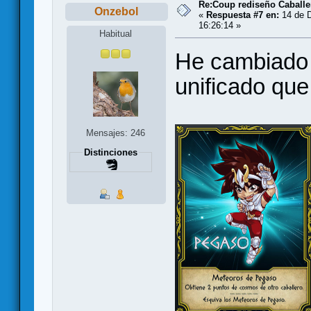
Re:Coup rediseño Caballe
Onzebol
«
Respuesta #7 en:
14 de D
16:26:14 »
Habitual
He cambiado 
unificado que
Mensajes: 246
Distinciones