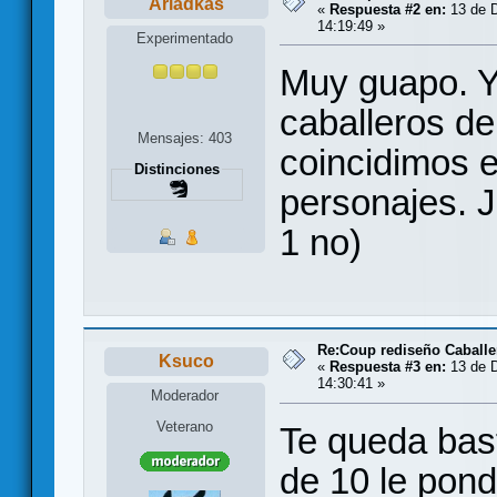
Ariadkas
«
Respuesta #2 en:
13 de D
14:19:49 »
Experimentado
Muy guapo. Y
caballeros del
Mensajes: 403
coincidimos e
Distinciones
personajes. J
1 no)
Re:Coup rediseño Caballe
Ksuco
«
Respuesta #3 en:
13 de D
14:30:41 »
Moderador
Veterano
Te queda bast
de 10 le pond