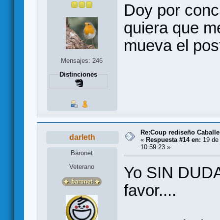
Doy por concl
quiera que me
mueva el pos
Mensajes: 246
Distinciones
Re:Coup rediseño Caballe
darleth
«
Respuesta #14 en:
19 de 
10:59:23 »
Baronet
Veterano
Yo SIN DUDA
favor....