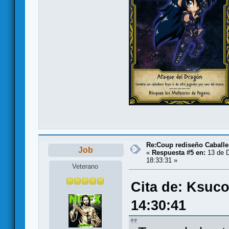
Re:Coup rediseño Caballe
Job
«
Respuesta #5 en:
13 de D
18:33:31 »
Veterano
Cita de: Ksuco
14:30:41