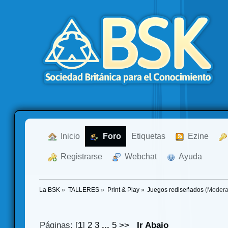
  Inicio
  Foro
Etiquetas
  Ezine
  Registrarse
  Webchat
  Ayuda
La BSK
»
TALLERES
»
Print & Play
»
Juegos rediseñados
(Modera
Páginas: [
1
]
2
3
...
5
>>
Ir Abajo