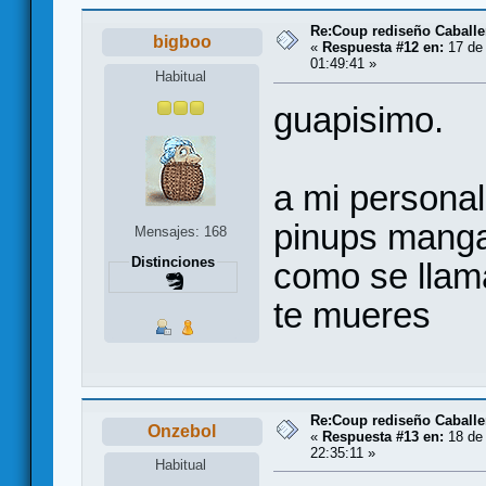
Re:Coup rediseño Caballe
bigboo
«
Respuesta #12 en:
17 de 
01:49:41 »
Habitual
guapisimo.
a mi persona
pinups manga
Mensajes: 168
Distinciones
como se llama
te mueres
Re:Coup rediseño Caballe
Onzebol
«
Respuesta #13 en:
18 de 
22:35:11 »
Habitual