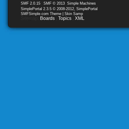
SMF 2.0.15
|
SMF © 2013
,
Simple Machines
SimplePortal 2.3.5 © 2008-2012, SimplePortal
SMFSimple.com Theme | Skin Samp
Sitemap:
Boards
|
Topics
|
XML