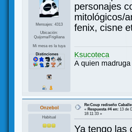
personajes c
mitológicos/a
fenix, cisne e
Mensajes: 4313
Ubicación:
Quijorna/Frigiliana
Mi mesa es la tuya
Ksucoteca
Distinciones
A quien madruga 
Re:Coup rediseño Caballe
Onzebol
«
Respuesta #4 en:
13 de D
18:11:33 »
Habitual
Ya tengo las 