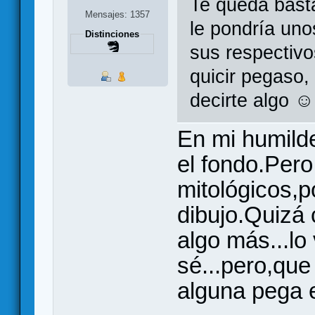
Te queda basta
Mensajes: 1357
le pondría uno
Distinciones
sus respectivo
quicir pegaso, 
decirte algo ☺
En mi humild
el fondo.Pero
mitológicos,
dibujo.Quizá 
algo más...l
sé...pero,que
alguna pega e