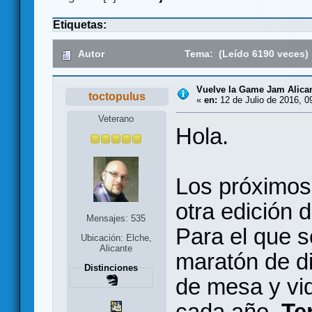
Etiquetas:
Autor
Tema: (Leído 6190 veces)
Vuelve la Game Jam Alica
toctopulus
«
en:
12 de Julio de 2016, 0
Veterano
Hola.
Los próximos 
otra edición 
Mensajes: 535
Para el que s
Ubicación: Elche,
Alicante
maratón de d
Distinciones
de mesa y vid
cada año.
Te