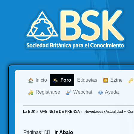
  Inicio
  Foro
Etiquetas
  Ezine
  Registrarse
  Webchat
  Ayuda
La BSK
»
GABINETE DE PRENSA
»
Novedades / Actualidad
»
Con
Páginas: [
1
]
Ir Abajo