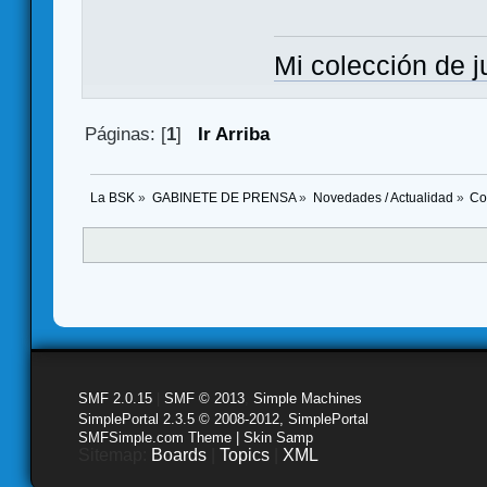
Mi colección de 
Páginas: [
1
]
Ir Arriba
La BSK
»
GABINETE DE PRENSA
»
Novedades / Actualidad
»
Co
SMF 2.0.15
|
SMF © 2013
,
Simple Machines
SimplePortal 2.3.5 © 2008-2012, SimplePortal
SMFSimple.com Theme | Skin Samp
Sitemap:
Boards
|
Topics
|
XML