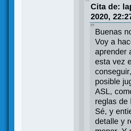
Cita de: l
2020, 22:2
Buenas n
Voy a hace
aprender 
esta vez 
conseguir,
posible j
ASL, como
reglas de 
Sé, y ent
detalle y 