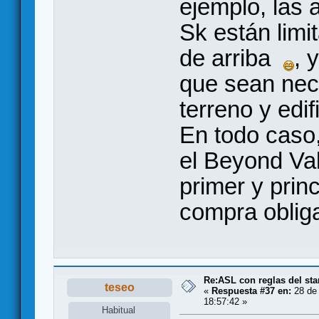
ejemplo, las 
Sk están limi
de arriba
, 
que sean nece
terreno y edif
En todo caso,
el Beyond Val
primer y prin
compra oblig
Re:ASL con reglas del sta
teseo
«
Respuesta #37 en:
28 de 
18:57:42 »
Habitual