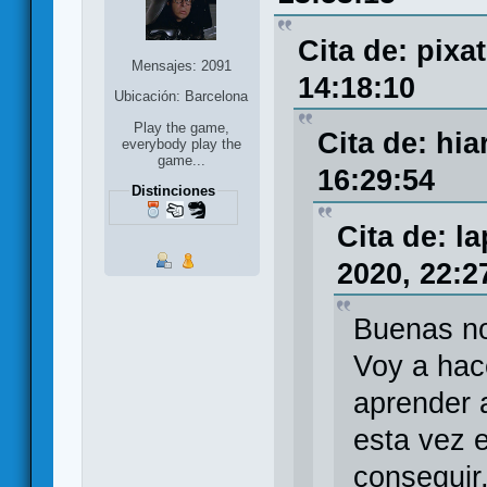
Cita de: pixa
Mensajes: 2091
14:18:10
Ubicación: Barcelona
Play the game,
Cita de: hia
everybody play the
game...
16:29:54
Distinciones
Cita de: l
2020, 22:2
Buenas n
Voy a hace
aprender 
esta vez 
conseguir,