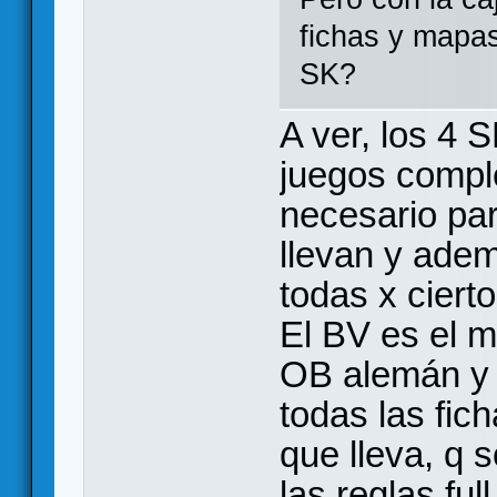
fichas y mapas
SK?
A ver, los 4
juegos comple
necesario par
llevan y adem
todas x ciert
El BV es el m
OB alemán y 
todas las fic
que lleva, q 
las reglas full