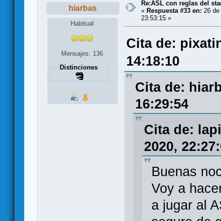
Re:ASL con reglas del sta
hiarbas
«
Respuesta #33 en:
26 de 
23:53:15 »
Habitual
Cita de: pixati
Mensajes: 136
14:18:10
Distinciones
Cita de: hiar
16:29:54
Cita de: la
2020, 22:27
Buenas noc
Voy a hacer
a jugar al 