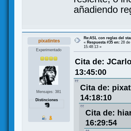
añadiendo re
Re:ASL con reglas del sta
pixatintes
«
Respuesta #35 en:
28 de 
15:48:13 »
Experimentado
Cita de: JCarl
13:45:00
Cita de: pixa
Mensajes: 381
14:18:10
Distinciones
Cita de: hia
16:29:54