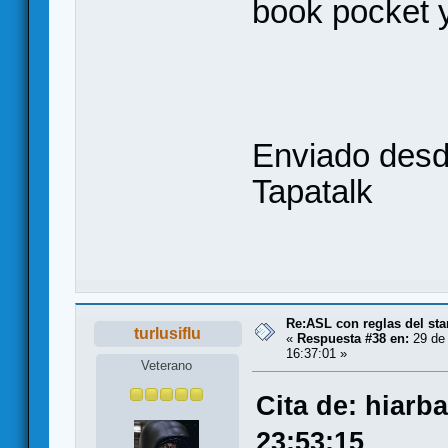
book pocket y
Enviado des
Tapatalk
Re:ASL con reglas del sta
turlusiflu
«
Respuesta #38 en:
29 de 
16:37:01 »
Veterano
Cita de: hiarba
23:53:15