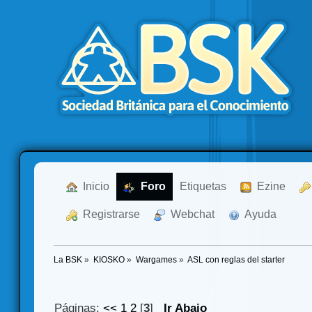
  Inicio
  Foro
Etiquetas
  Ezine
  Registrarse
  Webchat
  Ayuda
La BSK
»
KIOSKO
»
Wargames
»
ASL con reglas del starter
Páginas:
<<
1
2
[
3
]
Ir Abajo