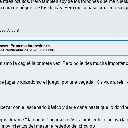
e roles ocultos. Pero también soy de los torpones que me cuesta
 la cara de póquer de los demás. Pero me lo paso pipa en esas p
user/AngelB
tower: Primeras impresiones
de Noviembre de 2024, 23:00:06 »
ismo la cagué la primera vez Pero no le des mucha importancia
 de jugar y abandonar el juego por una cagada . Os vais a reír ,
mpezar con el escenario básico y darle caña hasta que lo domine
ue durante " la noche " pongáis música ambiente o incluso la 
s movimientos del máster alrededor del circulob