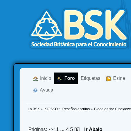
  Inicio
  Foro
Etiquetas
  Ezine
  Ayuda
La BSK
»
KIOSKO
»
Reseñas escritas
»
Blood on the Clocktow
Páginas:
<<
1
...
4
5
[
6
]
Ir Abajo