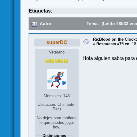
Etiquetas:
Autor
Tema: (Leído 48533 vec
Re:Blood on the Clock
superDC
«
Respuesta #75 en:
18 
Veterano
Hola alguien sabra para 
Mensajes: 743
Ubicación: Chimbote-
Peru
No dejes para mañana
lo que puedes jugar
hoy.
Distinciones