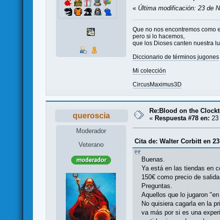
«
Última modificación: 23 de 
Que no nos encontremos como 
pero si lo hacemos,
que los Dioses canten nuestra l
Diccionario de términos jugones
Mi colección
CircusMaximus3D
Re:Blood on the Clock
queroscia
«
Respuesta #78 en:
23 
Moderador
Cita de: Walter Corbitt en 2
Veterano
Buenas.
Ya está en las tiendas en c
150€ como precio de salida
Preguntas.
Aquellos que lo jugaron "en
No quisiera cagarla en la p
va más por si es una exper