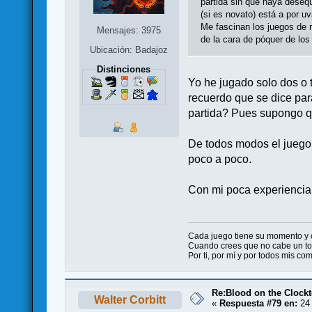
partida sin que haya desequ
(si es novato) está a por u
Me fascinan los juegos de r
Mensajes: 3975
de la cara de póquer de lo
Ubicación: Badajoz
Distinciones
Yo he jugado solo dos o t
recuerdo que se dice par
partida? Pues supongo qu
De todos modos el juego t
poco a poco.
Con mi poca experiencia,
Cada juego tiene su momento y
Cuando crees que no cabe un ton
Por ti, por mí y por todos mis c
Re:Blood on the Clock
Walter Corbitt
«
Respuesta #79 en:
24 