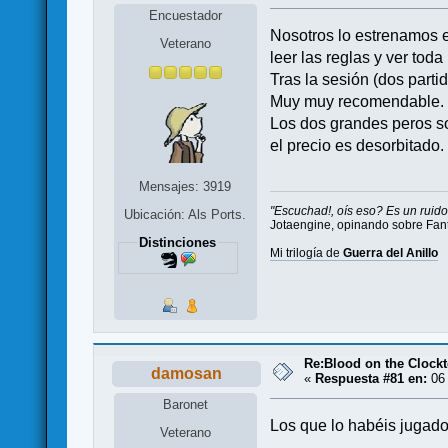
Encuestador
Nosotros lo estrenamos es
Veterano
leer las reglas y ver tod
Tras la sesión (dos parti
Muy muy recomendable.
Los dos grandes peros so
el precio es desorbitado.
Mensajes: 3919
"Escuchad!, oís eso? Es un rui
Ubicación: Als Ports.
Jotaengine, opinando sobre Fan
Distinciones
Mi trilogía de
Guerra del Anillo
Re:Blood on the Clock
damosan
«
Respuesta #81 en:
06 
Baronet
Los que lo habéis jugado
Veterano
.