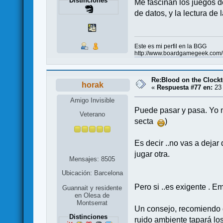
Distinciones
Me fascinan los juegos d
de datos, y la lectura de
Este es mi perfil en la BGG
http://www.boardgamegeek.com/
Re:Blood on the Clock
horak
«
Respuesta #77 en:
23 
Amigo Invisible
Puede pasar y pasa. Yo m
Veterano
secta
)
Es decir ..no vas a dejar
jugar otra.
Mensajes: 8505
Ubicación: Barcelona
Pero si ..es exigente . E
Guannait y residente
en Olesa de
Montserrat
Un consejo, recomiendo q
Distinciones
ruido ambiente tapará lo