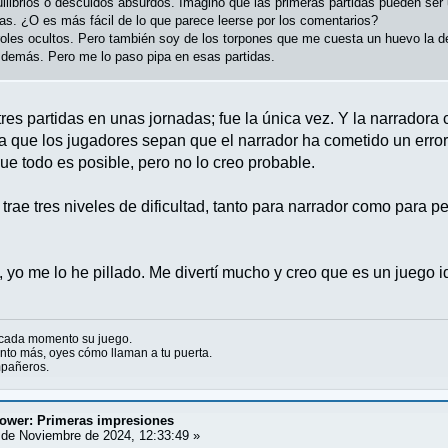
ilibrios o descuidos absurdos. Imagino que las primeras partidas pueden ser 
vas. ¿O es más fácil de lo que parece leerse por los comentarios?
oles ocultos. Pero también soy de los torpones que me cuesta un huevo la ded
s demás. Pero me lo paso pipa en esas partidas.
res partidas en unas jornadas; fue la única vez. Y la narradora
a que los jugadores sepan que el narrador ha cometido un err
e todo es posible, pero no lo creo probable.
rae tres niveles de dificultad, tanto para narrador como para p
 yo me lo he pillado. Me divertí mucho y creo que es un juego i
 cada momento su juego.
to más, oyes cómo llaman a tu puerta.
ompañeros.
tower: Primeras impresiones
de Noviembre de 2024, 12:33:49 »