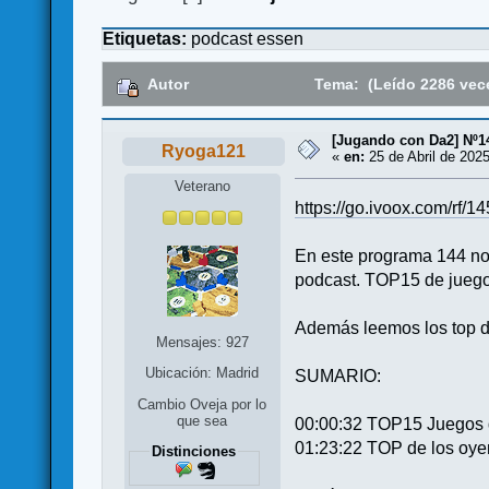
Etiquetas:
podcast
essen
Autor
Tema: (Leído 2286 vec
[Jugando con Da2] Nº
Ryoga121
«
en:
25 de Abril de 2025
Veterano
https://go.ivoox.com/rf/
En este programa 144 nos
podcast. TOP15 de juego
Además leemos los top de
Mensajes: 927
Ubicación: Madrid
SUMARIO:
Cambio Oveja por lo
que sea
00:00:32 TOP15 Juegos 
01:23:22 TOP de los oye
Distinciones