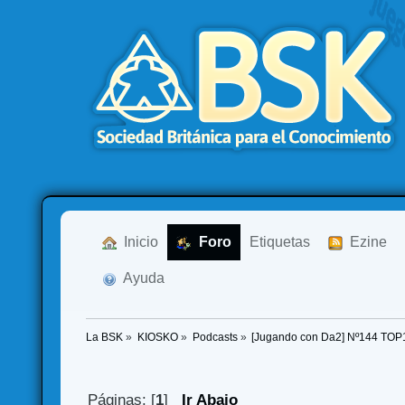
  Inicio
  Foro
Etiquetas
  Ezine
  Ayuda
La BSK
»
KIOSKO
»
Podcasts
»
[Jugando con Da2] Nº144 TOP
Páginas: [
1
]
Ir Abajo