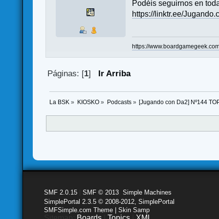
Podéis seguirnos en toda
https://linktr.ee/Jugando
https://www.boardgamegeek.com/
Páginas: [
1
]
Ir Arriba
La BSK
»
KIOSKO
»
Podcasts
»
[Jugando con Da2] Nº144 TO
SMF 2.0.15
|
SMF © 2013
,
Simple Machines
SimplePortal 2.3.5 © 2008-2012, SimplePortal
SMFSimple.com Theme | Skin Samp
Sitemap:
Boards
|
Topics
|
XML