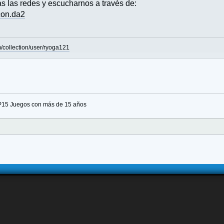
s las redes y escucharnos a través de:
.con.da2
collection/user/ryoga121
P15 Juegos con más de 15 años