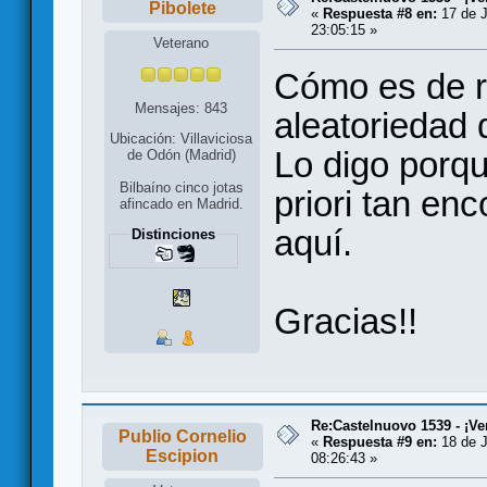
Pibolete
«
Respuesta #8 en:
17 de J
23:05:15 »
Veterano
Cómo es de r
Mensajes: 843
aleatoriedad 
Ubicación: Villaviciosa
Lo digo porq
de Odón (Madrid)
Bilbaíno cinco jotas
priori tan en
afincado en Madrid.
aquí.
Distinciones
Gracias!!
Re:Castelnuovo 1539 - ¡Ve
Publio Cornelio
«
Respuesta #9 en:
18 de J
Escipion
08:26:43 »