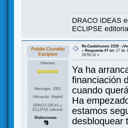
DRACO IDEAS ed
ECLIPSE editori
Re:Castelnuovo 1539 - ¡Ve
Publio Cornelio
«
Respuesta #7 en:
17 de J
Escipion
10:55:12 »
Veterano
Ya ha arranc
financiación 
cuando querá
Mensajes: 2052
Ubicación: Madrid
Ha empezado
DRACO IDEAS y
estamos segu
ECLIPSE editorial
Distinciones
desbloquear t