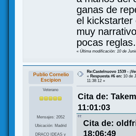
ganas de repe
el kickstarte
muy narrativo
pocas reglas.
«
Última modificación: 10 de Jun
Re:Castelnuovo 1539 - ¡Ve
Publio Cornelio
«
Respuesta #6 en:
10 de J
Escipion
11:38:12 »
Veterano
Cita de: Takem
11:01:03
Mensajes: 2052
Cita de: oldf
Ubicación: Madrid
18:06:49
DRACO IDEAS y