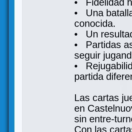
• Fidelidad h
• Una batall
conocida.
• Un resultad
• Partidas a
seguir jugand
• Rejugabili
partida difere
Las cartas j
en Castelnuov
sin entre-tur
Con las carta