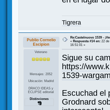
Tigrera
Re:Castelnuovo 1539 - ¡Ve
Publio Cornelio
«
Respuesta #14 en:
22 de 
Escipion
16:51:01 »
Veterano
Sigue su cam
https://www.k
1539-warga
Mensajes: 2052
Ubicación: Madrid
DRACO IDEAS y
Escuchad el p
ECLIPSE editorial
Distinciones
Grodnard sob