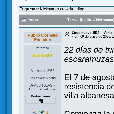
Etiquetas:
Kickstarter
crowdfunding
Autor
Tema: (Leído 11990 veces
Castelnuovo 1539 - ¡Venid
Publio Cornelio
«
en:
09 de Junio de 2025, 1
Escipion
22 días de tr
Veterano
escaramuzas,
Mensajes: 2052
El 7 de agost
Ubicación: Madrid
resistencia d
DRACO IDEAS y
ECLIPSE editorial
villa albanes
Distinciones
Comienza la 