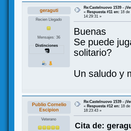
Re:Castelnuovo 1539 - ¡Ve
geraguti
«
Respuesta #11 en:
18 de 
14:29:31 »
Recien Llegado
Buenas
Mensajes: 36
Se puede jug
Distinciones
solitario?
Un saludo y 
Re:Castelnuovo 1539 - ¡Ve
Publio Cornelio
«
Respuesta #12 en:
18 de 
Escipion
18:23:43 »
Veterano
Cita de: gerag