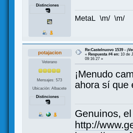
Distinciones
MetaL \m/ \m/
Re:Castelnuovo 1539 - ¡Ve
potajacion
«
Respuesta #4 en:
10 de J
09:16:27 »
Veterano
¡Menudo cambi
Mensajes: 573
ahora sí que 
Ubicación: Albacete
Distinciones
Genuinos, el
http://www.g