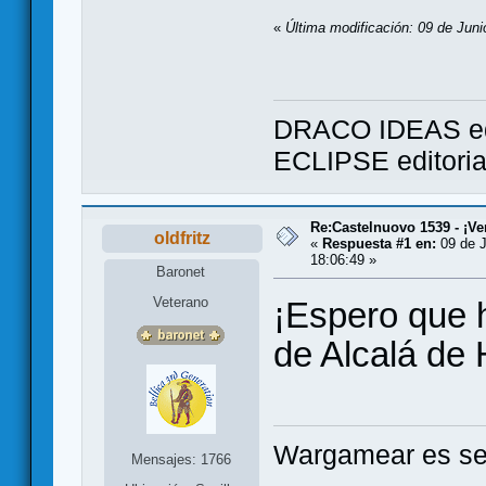
«
Última modificación: 09 de Juni
DRACO IDEAS ed
ECLIPSE editori
Re:Castelnuovo 1539 - ¡Ve
oldfritz
«
Respuesta #1 en:
09 de J
18:06:49 »
Baronet
Veterano
¡Espero que 
de Alcalá de
Wargamear es seg
Mensajes: 1766