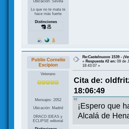
Ubicación: Sevilla
Lo que no te mata te
hace más fuerte
Distinciones
Re:Castelnuovo 1539 - ¡Ve
Publio Cornelio
«
Respuesta #2 en:
09 de J
Escipion
18:43:07 »
Veterano
Cita de: oldfri
18:06:49
Mensajes: 2052
¡Espero que h
Ubicación: Madrid
Alcalá de Hen
DRACO IDEAS y
ECLIPSE editorial
Distinciones