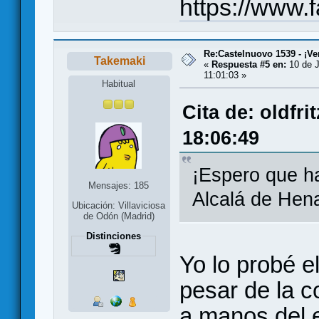
https://www.
Re:Castelnuovo 1539 - ¡Ve
Takemaki
«
Respuesta #5 en:
10 de J
11:01:03 »
Habitual
Cita de: oldfri
18:06:49
¡Espero que h
Mensajes: 185
Alcalá de Hen
Ubicación: Villaviciosa
de Odón (Madrid)
Distinciones
Yo lo probé e
pesar de la c
a manos del 