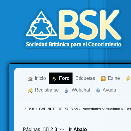
  Inicio
  Foro
Etiquetas
  Ezine
  Registrarse
  Webchat
  Ayuda
La BSK
»
GABINETE DE PRENSA
»
Novedades / Actualidad
»
Cas
Páginas: [
1
]
2
3
>>
Ir Abajo