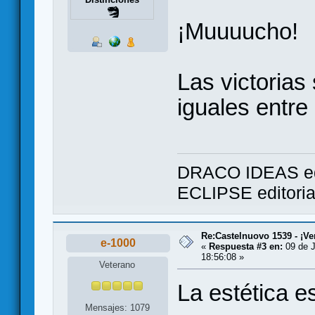
¡Muuuucho!
Las victorias
iguales entr
DRACO IDEAS ed
ECLIPSE editori
Re:Castelnuovo 1539 - ¡Ve
e-1000
«
Respuesta #3 en:
09 de J
18:56:08 »
Veterano
La estética e
Mensajes: 1079