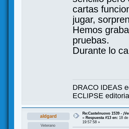
cartas funcio
jugar, sorpre
Hemos grabad
pruebas.
Durante lo c
DRACO IDEAS ed
ECLIPSE editori
Re:Castelnuovo 1539 - ¡Ve
aldgard
«
Respuesta #13 en:
18 de 
19:57:58 »
Veterano