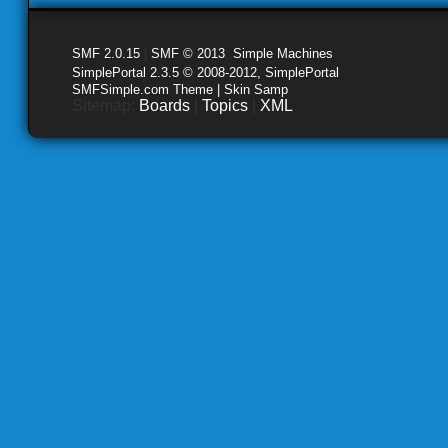
SMF 2.0.15
|
SMF © 2013
,
Simple Machines
SimplePortal 2.3.5 © 2008-2012, SimplePortal
SMFSimple.com Theme | Skin Samp
Sitemap:
Boards
|
Topics
|
XML