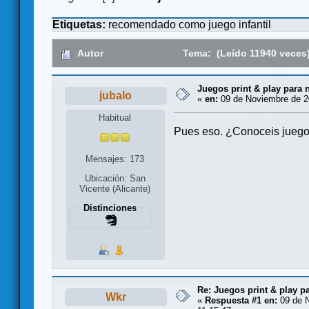
Etiquetas:
recomendado como juego infantil
Autor
Tema: (Leído 11940 veces
Juegos print & play para 
jubalo
«
en:
09 de Noviembre de 2
Habitual
Pues eso. ¿Conoceis juegos
Mensajes: 173
Ubicación: San
Vicente (Alicante)
Distinciones
Re: Juegos print & play p
Wkr
«
Respuesta #1 en:
09 de N