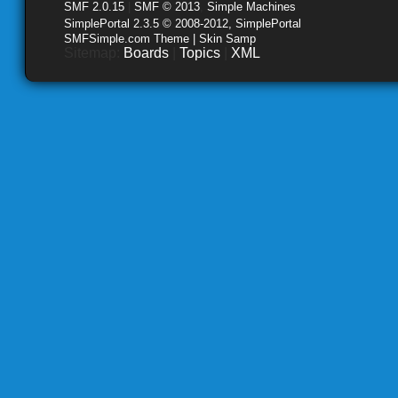
SMF 2.0.15
|
SMF © 2013
,
Simple Machines
SimplePortal 2.3.5 © 2008-2012, SimplePortal
SMFSimple.com Theme | Skin Samp
Sitemap:
Boards
|
Topics
|
XML