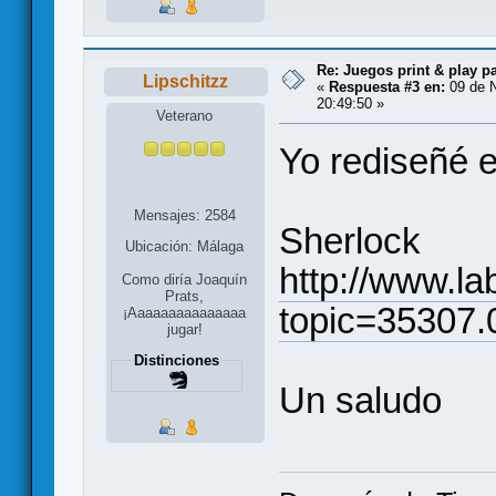
Re: Juegos print & play p
Lipschitzz
«
Respuesta #3 en:
09 de N
20:49:50 »
Veterano
Yo rediseñé e
Mensajes: 2584
Sherlock
Ubicación: Málaga
http://www.la
Como diría Joaquín
Prats,
topic=35307.
¡Aaaaaaaaaaaaaaa
jugar!
Distinciones
Un saludo