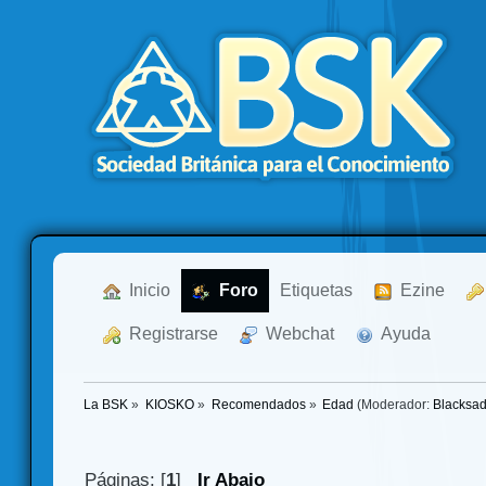
  Inicio
  Foro
Etiquetas
  Ezine
  Registrarse
  Webchat
  Ayuda
La BSK
»
KIOSKO
»
Recomendados
»
Edad
(Moderador:
Blacksa
Páginas: [
1
]
Ir Abajo