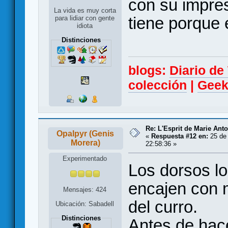
con su impres
La vida es muy corta
tiene porque 
para lidiar con gente
idiota
Distinciones
blogs:
Diario d
colección
|
Geek
Re: L'Esprit de Marie Antoi
Opalpyr (Genis
«
Respuesta #12 en:
25 de
Morera)
22:58:36 »
Experimentado
Los dorsos l
encajen con 
Mensajes: 424
del curro.
Ubicación: Sabadell
Distinciones
Antes de hac