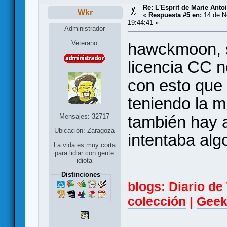
Re: L'Esprit de Marie Antoi
Wkr
«
Respuesta #5 en:
14 de N
19:44:41 »
Administrador
Veterano
hawckmoon, s
licencia CC n
con esto que
teniendo la 
Mensajes: 32717
también hay a
Ubicación: Zaragoza
intentaba alg
La vida es muy corta
para lidiar con gente
idiota
Distinciones
blogs:
Diario d
colección
|
Geek