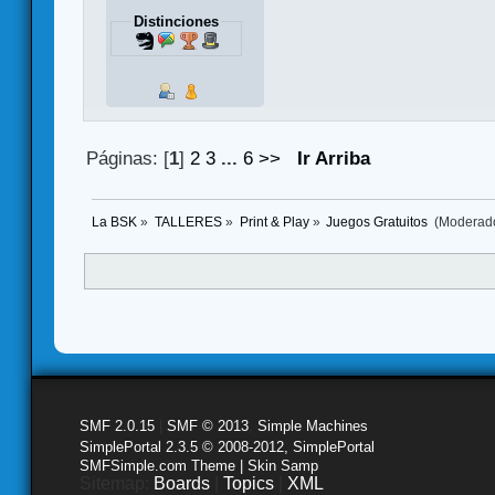
Distinciones
Páginas: [
1
]
2
3
...
6
>>
Ir Arriba
La BSK
»
TALLERES
»
Print & Play
»
Juegos Gratuitos 
(Moderad
SMF 2.0.15
|
SMF © 2013
,
Simple Machines
SimplePortal 2.3.5 © 2008-2012, SimplePortal
SMFSimple.com Theme | Skin Samp
Sitemap:
Boards
|
Topics
|
XML