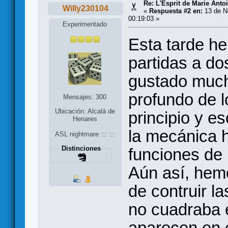
Re: L'Esprit de Marie Antoi
Willy230104
«
Respuesta #2 en:
13 de N
00:19:03 »
Experimentado
Esta tarde h
partidas a do
gustado much
profundo de 
Mensajes: 300
Ubicación: Alcalá de
principio y e
Henares
la mecánica 
ASL nightmare ::: :::
Distinciones
funciones de 
Aún así, hem
de contruir l
no cuadraba 
aparecen en e