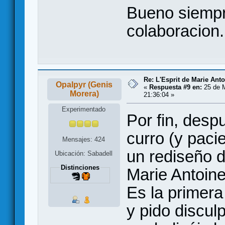
Bueno siemp
colaboracion
Re: L'Esprit de Marie Antoi
Opalpyr (Genis
«
Respuesta #9 en:
25 de 
Morera)
21:36:04 »
Experimentado
Por fin, des
curro (y paci
Mensajes: 424
un rediseño d
Ubicación: Sabadell
Distinciones
Marie Antoine
Es la primera
y pido discul