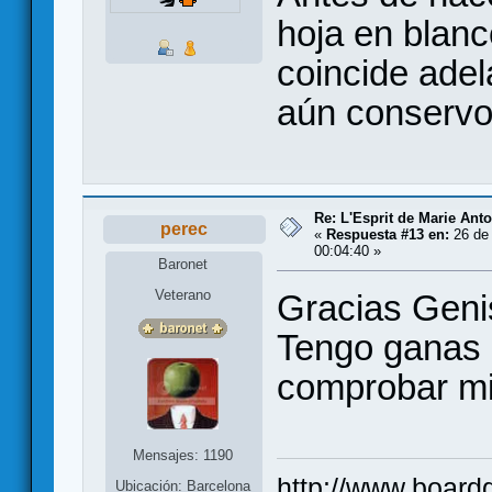
hoja en blanc
coincide adela
aún conservo 
Re: L'Esprit de Marie Antoi
perec
«
Respuesta #13 en:
26 de
00:04:40 »
Baronet
Veterano
Gracias Genis
Tengo ganas d
comprobar mis
Mensajes: 1190
http://www.board
Ubicación: Barcelona