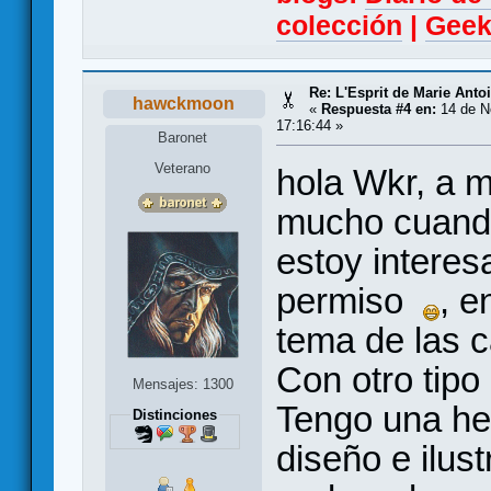
colección
|
Geek
Re: L'Esprit de Marie Antoi
hawckmoon
«
Respuesta #4 en:
14 de N
17:16:44 »
Baronet
Veterano
hola Wkr, a m
mucho cuando
estoy interes
permiso
, e
tema de las c
Con otro tipo 
Mensajes: 1300
Tengo una he
Distinciones
diseño e ilust