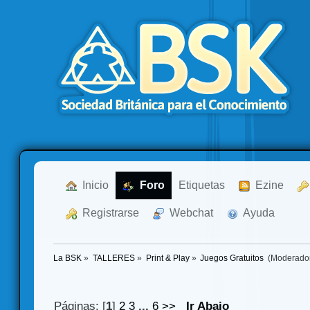
  Inicio
  Foro
Etiquetas
  Ezine
  Registrarse
  Webchat
  Ayuda
La BSK
»
TALLERES
»
Print & Play
»
Juegos Gratuitos 
(Moderado
Páginas: [
1
]
2
3
...
6
>>
Ir Abajo