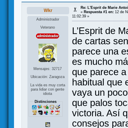
Re: L'Esprit de Marie Antoi
Wkr
«
Respuesta #1 en:
12 de N
11:02:39 »
Administrador
Veterano
L’Esprit de M
de cartas se
parece una e
es mucho más
Mensajes: 32717
que parece a 
Ubicación: Zaragoza
habitual que 
La vida es muy corta
vaya un poco 
para lidiar con gente
idiota
que palos toc
Distinciones
victoria. Así
consejos para