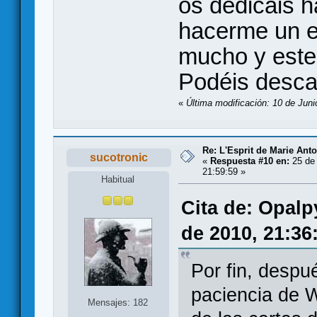
os dedicáis 
hacerme un e
mucho y este 
Podéis desca
«
Última modificación: 10 de Juni
Re: L'Esprit de Marie Antoi
sucotronic
«
Respuesta #10 en:
25 de
21:59:59 »
Habitual
Cita de: Opalp
de 2010, 21:36
Por fin, despu
paciencia de W
Mensajes: 182