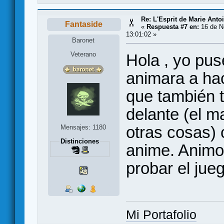
Re: L'Esprit de Marie Antoi
Fantaside
«
Respuesta #7 en:
16 de N
13:01:02 »
Baronet
Veterano
Hola , yo pu
animara a hac
que también 
delante (el m
otras cosas) 
Mensajes: 1180
Distinciones
anime. Animo 
probar el jue
Mi Portafolio