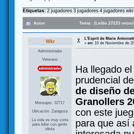
Etiquetas:
2 jugadores
3 jugadores
4 jugadores
wkr
Autor
Tema: (Leído 27223 veces
L'Esprit de Marie Antoinett
Wkr
«
en:
10 de Noviembre de 20
Administrador
Veterano
Ha llegado el
prudencial de
de diseño d
Granollers 2
Mensajes: 32717
con este jueg
Ubicación: Zaragoza
para que así 
La vida es muy corta
para lidiar con gente
idiota
interesada pu