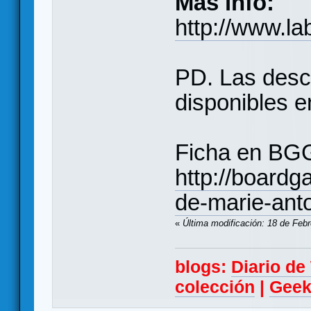
Más info:
http://www.la
PD. Las desc
disponibles 
Ficha en BG
http://board
de-marie-anto
«
Última modificación: 18 de Feb
blogs:
Diario d
colección
|
Geek