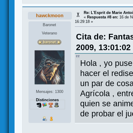
Re: L'Esprit de Marie Antoi
hawckmoon
«
Respuesta #8 en:
16 de N
16:29:18 »
Baronet
Veterano
Cita de: Fanta
2009, 13:01:02
Hola , yo pus
hacer el redis
un par de cosa
Agrícola , ent
Mensajes: 1300
Distinciones
quien se anime
de probar el j