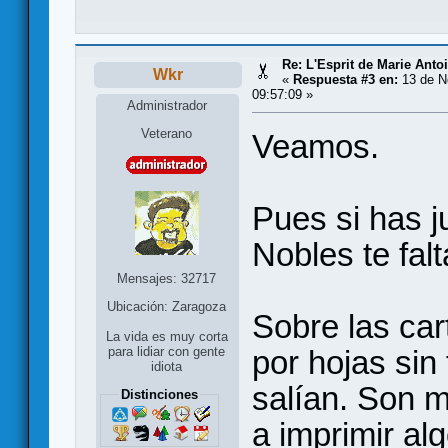
Re: L'Esprit de Marie Antoi
Wkr
«
Respuesta #3 en:
13 de N
09:57:09 »
Administrador
Veterano
Veamos.
Pues si has j
Nobles te fal
Mensajes: 32717
Ubicación: Zaragoza
Sobre las car
La vida es muy corta
por hojas sin
para lidiar con gente
idiota
salían. Son 
Distinciones
a imprimir al