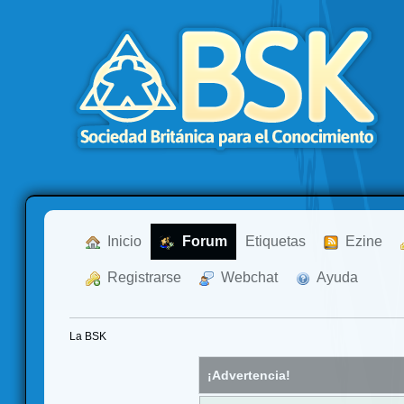
  Inicio
  Forum
Etiquetas
  Ezine
  Registrarse
  Webchat
  Ayuda
La BSK
¡Advertencia!