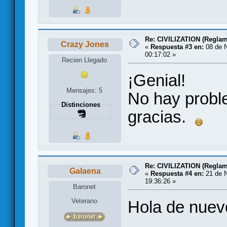
Re: CIVILIZATION (Reglam
Crazy Jones
«
Respuesta #3 en:
08 de N
00:17:02 »
Recien Llegado
¡Genial!
Mensajes: 5
No hay prob
Distinciones
gracias.
Re: CIVILIZATION (Reglam
Galaena
«
Respuesta #4 en:
21 de N
19:36:26 »
Baronet
Veterano
Hola de nuev