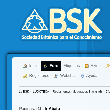
  Inicio
  Foro
Etiquetas
  Ezine
  Registrarse
  Webchat
  Ayuda
La BSK
»
LUDOTECA
»
Reglamentos
(Moderador:
Blacksad
) »
CI
Páginas: [
1
]
Ir Abajo