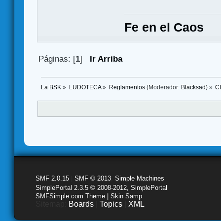
Fe en el Caos
Páginas: [
1
]
Ir Arriba
La BSK
»
LUDOTECA
»
Reglamentos
(Moderador:
Blacksad
) »
C
SMF 2.0.15
|
SMF © 2013
,
Simple Machines
SimplePortal 2.3.5 © 2008-2012, SimplePortal
SMFSimple.com Theme | Skin Samp
Sitemap:
Boards
|
Topics
|
XML