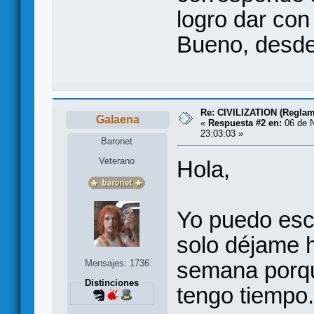
logro dar con
Bueno, desde
Re: CIVILIZATION (Reglam
Galaena
«
Respuesta #2 en:
06 de N
23:03:03 »
Baronet
Veterano
Hola,
Yo puedo esca
solo déjame h
semana porqu
Mensajes: 1736
Distinciones
tengo tiempo.