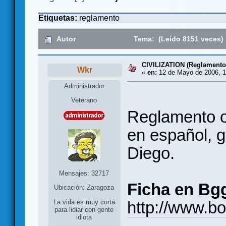
Etiquetas:
reglamento
Autor
Tema: (Leído 8151 veces)
CIVILIZATION (Reglamento
Wkr
«
en:
12 de Mayo de 2006, 1
Administrador
Veterano
Reglamento or
en español, g
Diego.
Mensajes: 32717
Ficha en Bg
Ubicación: Zaragoza
http://www.b
La vida es muy corta
para lidiar con gente
idiota