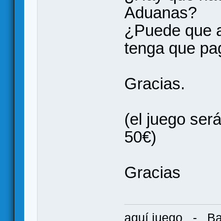
Aduanas?
¿Puede que al
tenga que pa
Gracias.
(el juego ser
50€)
Gracias
aquí juego
-
Ba