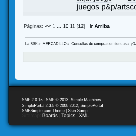
juegos p&p/arts
Páginas:
<<
1
...
10
11
[
12
]
Ir Arriba
La BSK
»
MERCADILLO
»
Consultas de compras en tiendas
»
¡O
SMF 2.0.15
|
SMF © 2013
,
Simple Machines
SimplePortal 2.3.5 © 2008-2012, SimplePortal
SMFSimple.com Theme | Skin Samp
Sitemap:
Boards
|
Topics
|
XML