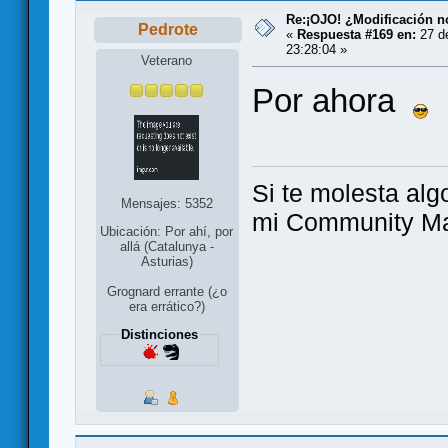
Re:¡OJO! ¿Modificación 
Pedrote
«
Respuesta #169 en:
27 d
23:28:04 »
Veterano
Por ahora
Si te molesta alg
Mensajes: 5352
mi Community Ma
Ubicación: Por ahí, por
allá (Catalunya -
Asturias)
Grognard errante (¿o
era errático?)
Distinciones