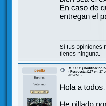
En caso de qu
entregan el p
Si tus opiniones
tienes ninguna.
Re:¡OJO! ¿Modificación 
perilla
«
Respuesta #167 en:
27 d
20:57:51 »
Baronet
Veterano
Hola a todos,
He pillado po