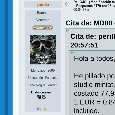
Re:¡OJO! ¿Modificación 
perilla
«
Respuesta #170 en:
28 d
00:04:37 »
Baronet
Veterano
Cita de: MD80 
Cita de: peri
20:57:51
Hola a todos
Mensajes: 2699
He pillado p
Ubicación: Falconia
studio miniat
The Rogue Leader
costado 77,
Distinciones
1 EUR = 0,8
incluido.