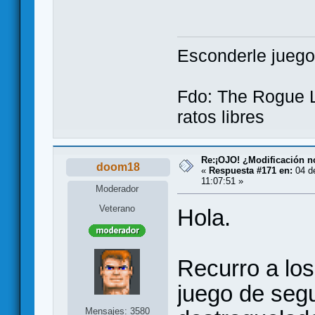
Esconderle juegos
Fdo: The Rogue L
ratos libres
Re:¡OJO! ¿Modificación 
doom18
«
Respuesta #171 en:
04 d
11:07:51 »
Moderador
Veterano
Hola.
Recurro a lo
juego de seg
Mensajes: 3580