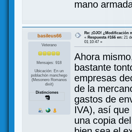
mano armada
Re: ¡OJO! ¿Modificación 
basileus66
«
Respuesta #166 en:
21 de
01:10:47 »
Veterano
Ahora mismo,
Mensajes: 918
bastante ton
Ubicación: En un
empresas decl
poblachón manchego
(Mesonero Romanos
dixit)
de la mercanc
Distinciones
gastos de env
IVA), así que
una copia del
bien sea el e