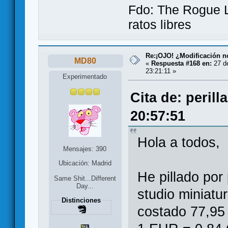
Fdo: The Rogue L
ratos libres
Re:¡OJO! ¿Modificación 
MD80
«
Respuesta #168 en:
27 d
23:21:11 »
Experimentado
Cita de: peril
20:57:51
Hola a todos,
Mensajes: 390
Ubicación: Madrid
He pillado por
Same Shit...Different
Day...
studio miniatu
Distinciones
costado 77,9