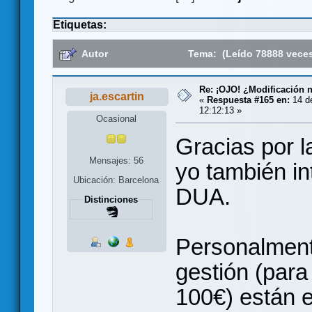
Etiquetas:
Autor
Tema: (Leído 78888 vece
Re: ¡OJO! ¿Modificación 
ja.escartin
«
Respuesta #165 en:
14 d
12:12:13 »
Ocasional
Gracias por l
Mensajes: 56
yo también in
Ubicación: Barcelona
DUA.
Distinciones
Personalment
gestión (par
100€) están e