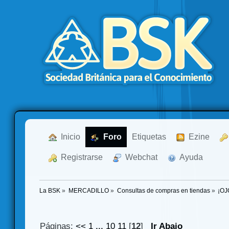
  Inicio
  Foro
Etiquetas
  Ezine
  Registrarse
  Webchat
  Ayuda
La BSK
»
MERCADILLO
»
Consultas de compras en tiendas
»
¡OJ
Páginas:
<<
1
...
10
11
[
12
]
Ir Abajo