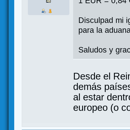
1 EUR = 0,84 
Disculpad mi 
para la aduan
Saludos y grac
Desde el Rei
demás países
al estar dent
europeo (o c