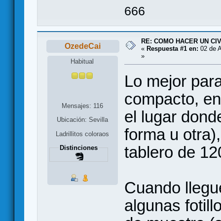
666
RE: COMO HACER UN CIV
OzedeCai
«
Respuesta #1 en:
02 de A
»
Habitual
Lo mejor para
compacto, en
Mensajes: 116
el lugar dond
Ubicación: Sevilla
forma u otra)
Ladrillitos coloraos
tablero de 1
Distinciones
Cuando llegu
algunas fotill