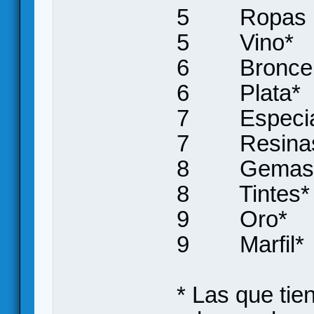
5 Ro
5 Vi
6 Bro
6 Pla
7 Espe
7 Resi
8 Gem
8 Tin
9 Or
9 Mar
* Las que tie