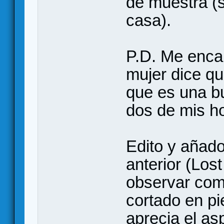
de muestra (
casa).
P.D. Me enca
mujer dice que
que es una b
dos de mis h
Edito y añado
anterior (Los
observar como
cortado en pi
aprecia el as