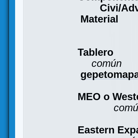
Civi/Ad
Material
Tablero
común
gepetomapa
MEO o West
comú
Eastern Ex