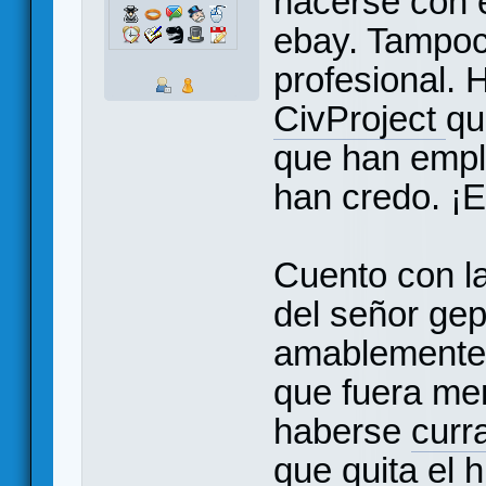
hacerse con é
ebay. Tampoc
profesional. 
CivProject
qu
que han empl
han credo. ¡E
Cuento con l
del señor gep
amablemente 
que fuera men
haberse
curr
que quita el h