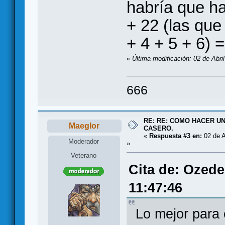
habría que h
+ 22 (las que
+ 4 + 5 + 6) 
«
Última modificación: 02 de Abri
666
RE: RE: COMO HACER UN
Maeglor
CASERO.
«
Respuesta #3 en:
02 de A
Moderador
»
Veterano
Cita de: Ozede
11:47:46
Lo mejor para 