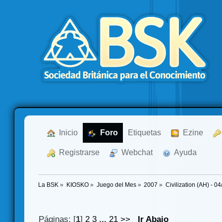
  Inicio
  Foro
Etiquetas
  Ezine
  Registrarse
  Webchat
  Ayuda
La BSK
»
KIOSKO
»
Juego del Mes
»
2007
»
Civilization (AH) - 0
Páginas: [
1
]
2
3
...
21
>>
Ir Abajo