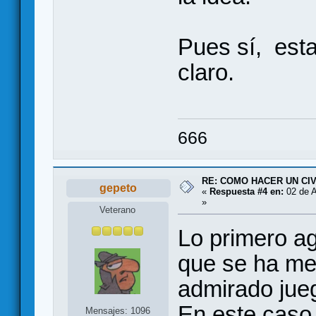
Pues sí, estar
claro.
666
RE: COMO HACER UN CIV
gepeto
«
Respuesta #4 en:
02 de A
»
Veterano
Lo primero ag
que se ha met
admirado jue
En este caso,
Mensajes: 1096