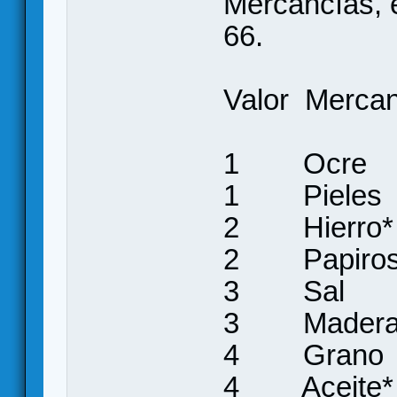
Mercancías, el
66.
Valor Mer
Advance
1 Oc
1 Pie
2 Hie
2 Papi
3 S
3 Mad
4 Gr
4 Ace