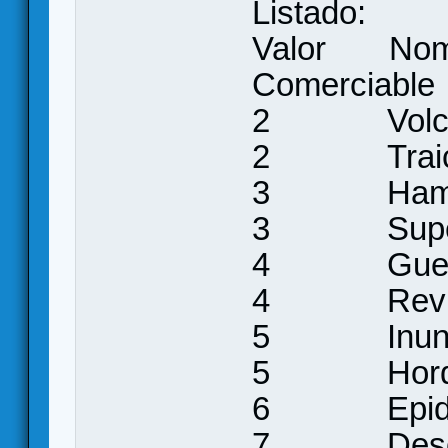
Listado:
Valor
Comerciable
2 Volcán
2 Tra
3 Ha
3 Supe
4 Guer
4 Revuelt
5 Inun
5 Horda
6 Epi
7 Desor