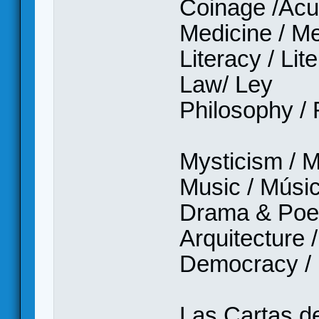
Coinage /Ac
Medicine / M
Literacy / Lit
Law/ Ley
Philosophy / 
Mysticism / M
Music / Músi
Drama & Poet
Arquitecture /
Democracy /
Las Cartas d