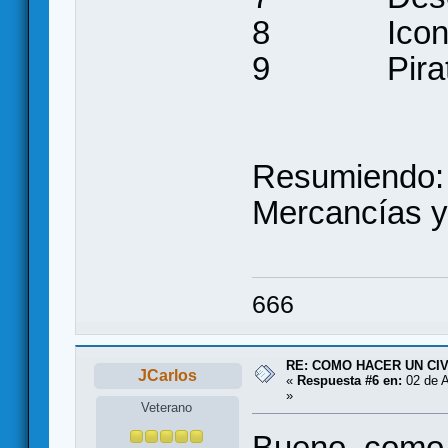
8 Iconocla
9 Pir
Resumiendo: 
Mercancías y
666
RE: COMO HACER UN CIV
JCarlos
«
Respuesta #6 en:
02 de A
»
Veterano
Bueno, como 