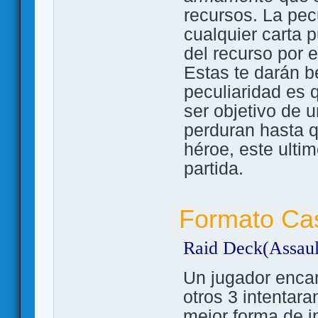
recursos. La pec
cualquier carta 
del recurso por 
Estas te darán be
peculiaridad es 
ser objetivo de 
perduran hasta q
héroe, este ulti
partida.
Formato Ca
Raid Deck(Assaul
Un jugador enca
otros 3 intentara
mejor forma de in