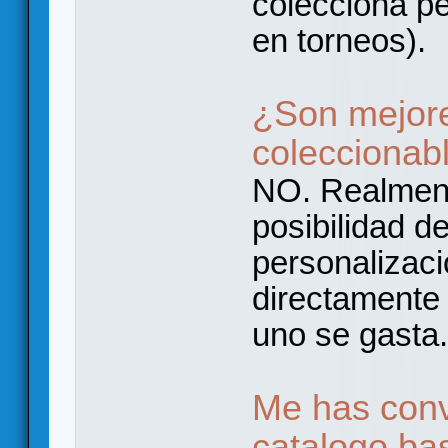
colecciona pe
en torneos).
¿Son mejor
coleccionab
NO. Realment
posibilidad d
personalizaci
directamente 
uno se gasta.
Me has conv
catalogo bas