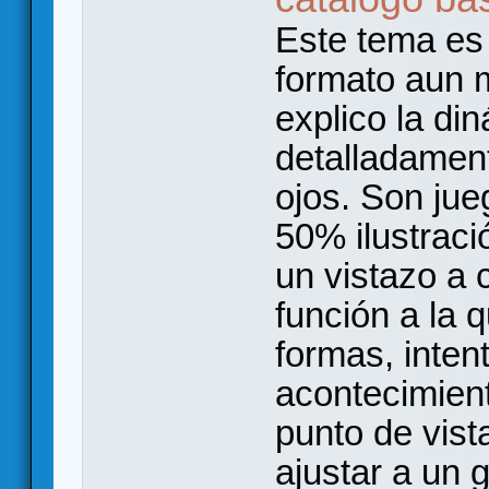
Este tema es
formato aun 
explico la d
detalladament
ojos. Son ju
50% ilustraci
un vistazo a 
función a la 
formas, inten
acontecimien
punto de vis
ajustar a un 