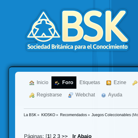
  Inicio
  Foro
Etiquetas
  Ezine
  Registrarse
  Webchat
  Ayuda
La BSK
»
KIOSKO
»
Recomendados
»
Juegos Coleccionables
(Mo
Páginas: [
1
]
2
3
>>
Ir Abajo