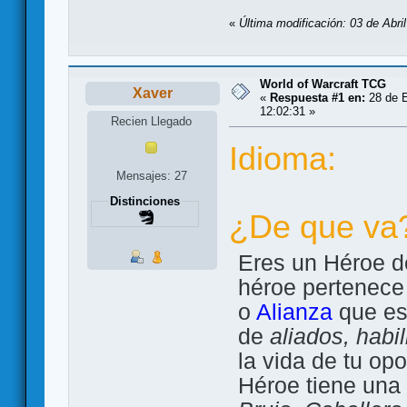
«
Última modificación: 03 de Abri
World of Warcraft TCG
Xaver
«
Respuesta #1 en:
28 de E
12:02:31 »
Recien Llegado
Idioma:
Mensajes: 27
Distinciones
¿De que va
Eres un Héroe d
héroe pertenece
o
Alianza
que est
de
aliados, habi
la vida de tu op
Héroe tiene una