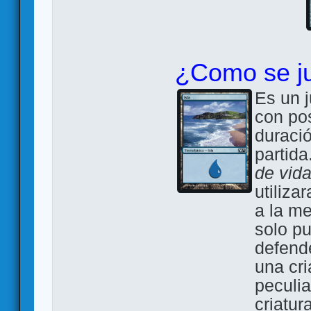
¿Como se j
Es un 
con pos
duraci
partida
de vida
utiliza
a la m
solo p
defende
una cr
peculia
criatur