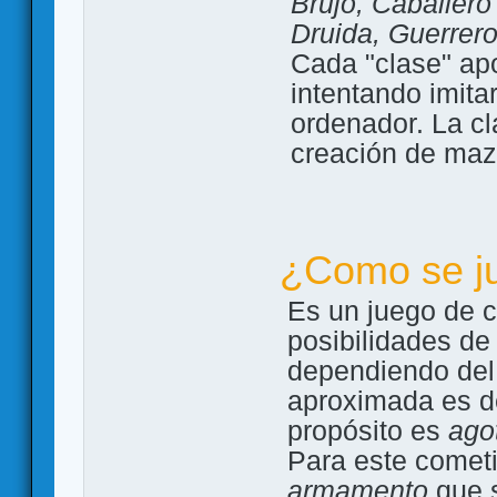
Brujo, Caballer
Druida, Guerrer
Cada "clase" apo
intentando imita
ordenador. La cl
creación de maz
¿Como se j
Es un juego de 
posibilidades de 
dependiendo del
aproximada es 
propósito es
agot
Para este cometi
armamento
que s